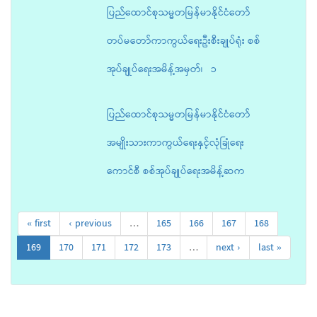
ပြည်ထောင်စုသမ္မတမြန်မာနိုင်ငံတော်
တပ်မတော်ကာကွယ်ရေးဦးစီးချုပ်ရုံး စစ်
အုပ်ချုပ်ရေးအမိန့်အမှတ်၊ ၁
ပြည်ထောင်စုသမ္မတမြန်မာနိုင်ငံတော်
အမျိုးသားကာကွယ်ရေးနှင့်လုံခြုံရေး
ကောင်စီ စစ်အုပ်ချုပ်ရေးအမိန့်ဆက
« first
‹ previous
…
165
166
167
168
169
170
171
172
173
…
next ›
last »