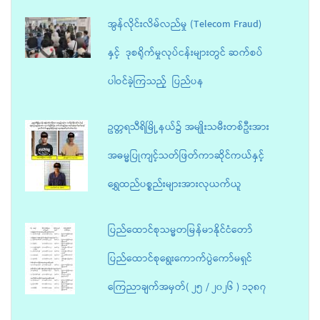
အွန်လိုင်းလိမ်လည်မှု (Telecom Fraud)
နှင့် ဒုစရိုက်မှုလုပ်ငန်းများတွင် ဆက်စပ်
ပါဝင်ခဲ့ကြသည့် ပြည်ပန
ဥတ္တရသီရိမြို့နယ်၌ အမျိုးသမီးတစ်ဦးအား
အဓမ္မပြုကျင့်သတ်ဖြတ်ကာဆိုင်ကယ်နှင့်
ရွှေထည်ပစ္စည်းများအားလုယက်ယူ
ပြည်ထောင်စုသမ္မတမြန်မာနိုင်ငံတော်
ပြည်ထောင်စုရွေးကောက်ပွဲကော်မရှင်
ကြေညာချက်အမှတ်( ၂၅ / ၂၀၂၆ ) ၁၃၈၇