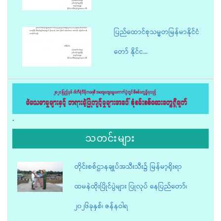
ပြည်ထောင်စုသမ္မတမြန်မာနိုင်ငံ
တော် နိုင်င...
« first
‹ previous
…
168
169
170
171
…
next ›
last »
.
သတင်းများ
တိုင်းစစ်ဌာနချုပ်အသီးသီး၌ မြန်မာ့ရိုးရာ
ထမနဲထိုးပြိုင်ပွဲများ ပြုလုပ် နေပြည်တော်၊
၂၀၂၆ခုနှစ်၊ ဇန်နဝါရ