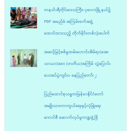
တနင်္သာရီတိုင်းဒေသကြီး၊ ပုလောမြို့နယ်၌
PDF အမည်ခံ အကြမ်းဖက်အဖွဲ့
ထောင်ထားသည့် တိုက်မိုင်းတစ်လုံးပေါက်
အဆင့်မြင့်စစ်မှုထမ်းဟောင်းအိမ်ရာ(အေး
သာယာ)အား (တတိယ)အကြိမ် လွှဲပြောင်း
ပေးအပ်ပွဲကျင်းပ နေပြည်တော်၊ ၂
ပြည်ထောင်စုသမ္မတမြန်မာနိုင်ငံတော်
အမျိုးသားကာကွယ်ရေးနှင့်လုံခြုံရေး
ကောင်စီ ဆောက်လုပ်မှုကဏ္ဍဖွံ့ဖြိ