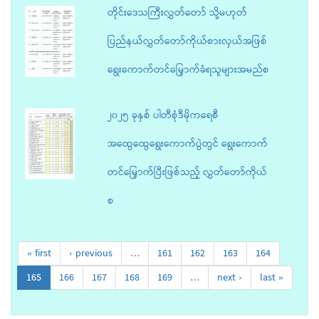
တိုင်းဒေသကြီးလွှတ်တော် သို့မဟုတ်
ပြည်နယ်လွှတ်တော်ကိုယ်စားလှယ်အဖြစ်
ရွေးကောက်တင်မြှောက်ခံရသူများအမည်စ
၂၀၂၅ ခုနှစ် ပါတီစုံဒီမိုကရေစီ
အထွေထွေရွေးကောက်ပွဲတွင် ရွေးကောက်
တင်မြှောက်ပြီးဖြစ်သည့် လွှတ်တော်ကိုယ်
စ
« first
‹ previous
…
161
162
163
164
165
166
167
168
169
…
next ›
last »