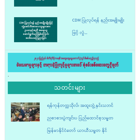
CDM ပြုလုပ်ရန် နည်းအမျိုးမျိုး
ဖြင့် လှုံ...
« first
‹ previous
…
164
165
166
167
…
next ›
last »
.
သတင်းများ
ရန်ကုန်တက္ကသိုလ်၊ အထူးဘွဲ့နှင်းသဘင်
ညစာစားပွဲကျင်းပ ပြည်ထောင်စုသမ္မတ
မြန်မာနိုင်ငံတော် ယာယီသမ္မတ နိုင်