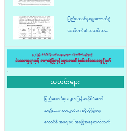
ပြည်ထောင်စုရွေးကောက်ပွဲ
ကော်မရှင်၏ သတင်းထ...
« first
‹ previous
…
169
170
171
172
…
next ›
last »
.
သတင်းများ
ပြည်ထောင်စုသမ္မတမြန်မာနိုင်ငံတော်
အမျိုးသားကာကွယ်ရေးနှင့်လုံခြုံရေး
ကောင်စီ အရေးပေါ်အခြေအနေဆက်လက်