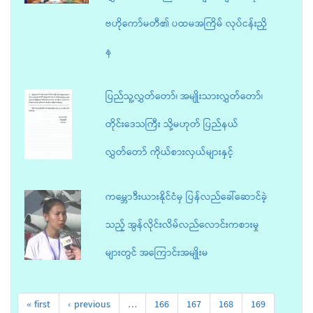
ဗဟိုကော်မတီ၏ ပထမအကြိမ် လုပ်ငန်းညှိ
န
ပြည်သူ့လွှတ်တော်၊ အမျိုးသားလွှတ်တော်၊
တိုင်းဒေသကြီး သို့မဟုတ် ပြည်နယ်
လွှတ်တော် ကိုယ်စားလှယ်များနှင့်
ကမ္ဘောဒီးယားနိုင်ငံမှ ပြန်လည်ခေါ်ဆောင်ခဲ့
သည့် အွန်လိုင်းလိမ်လည်လောင်းကစားမှု
များတွင် အကြောင်းအမျိုးမ
« first
‹ previous
…
166
167
168
169