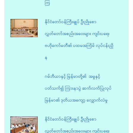
ကြ
နိုင်ငံတော်ဝန်ကြီးချုပ် ဦးညိုစော
လွှတ်တော်အစည်းအဝေးများ ကျင်းပရေး
ဗဟိုကော်မတီ၏ ပထမအကြိမ် လုပ်ငန်းညှိ
န
ဂမ်ဘီယာနှင့် မြန်မာတို့၏ အမှုနှင့်
ပတ်သက်၍ ကြားနာပွဲ ဆက်လက်ပြုလုပ်
မြန်မာ၏ ဒုတိယအကျော့ လျှောက်လဲမှု
နိုင်ငံတော်ဝန်ကြီးချုပ် ဦးညိုစော
လွှတ်တော်အစည်းအဝေးများ ကျင်းပရေး