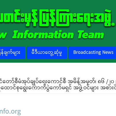
်ချက်များ
မီဒီယာတွေ့ဆုံမှု
Broadcasting News
်ငံတော်စီမံအုပ်ချုပ်ရေးကောင်စီ အမိန့်အမှတ်၊ ၈၆ /၂၀
်ထောင်စုရွေးကောက်ပွဲကော်မရှင် အဖွဲ့ဝင်များ အစားထိ