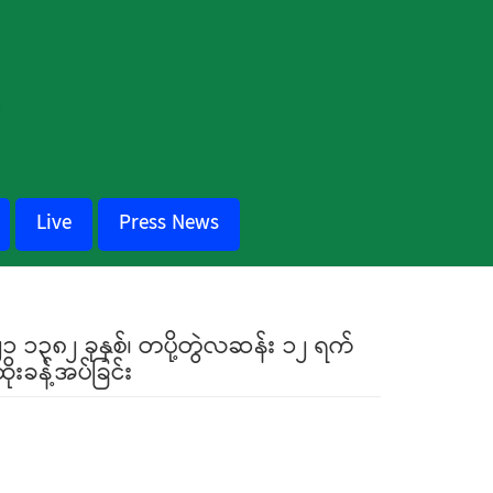
Live
Press News
၂၁ ၁၃၈၂ ခုနှစ်၊ တပို့တွဲလဆန်း ၁၂ ရက်
ုးခန့်အပ်ခြင်း