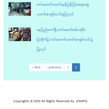
တပ်မတော်သတင်းမှန်ပြန်ကြားရေးအဖွဲ့
သတင်းစာရှင်းလင်းပွဲပြုလုပ်
နေပြည်တော်ရှိ တပ်မတော်စစ်သမိုင်း
ပြတိုက်၌ တပ်မတော်သတင်းစာရှင်းလင်းပွဲ
ပြုလုပ်
« first
‹ previous
1
2
Copyrights © 2020 All Rights Reserved by DSINFO.