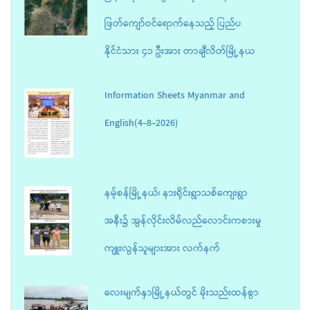
ဖြတ်ကျော်ဝင်ရောက်နေသည့် ပြည်ပ
နိုင်ငံသား ၄၁ ဦးအား တာချီလိတ်မြို့နယ
Information Sheets Myanmar and
English(4-8-2026)
နမ့်စန်မြို့နယ်၊ နားရိုင်းရွာသစ်ကျေးရွာ
အနီး၌ အွန်လိုင်းလိမ်လည်လောင်းကစားမှု
ကျူးလွန်သူများအား လက်နက်
လေးမျက်နှာမြို့နယ်တွင် မိုးသည်းထန်စွာ