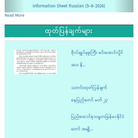
Information Sheet Russian (5-8-2026)
Read More
ထုတ်ပြန်ချက်များ
ဗိုလ်ချုပ်မှူးကြီး မင်းအောင်လှိုင်
အား နိ...
သတင်းထုတ်ပြန်ချက်
နေပြည်တော် မတ် ၂၃
ပြည်ထောင်စုသမ္မတမြန်မာနိုင်ငံ
တော် အမျို...