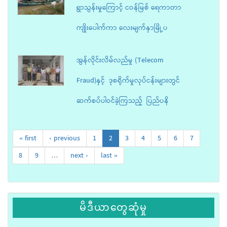
ရွာသွန်းမှုကြောင့် ငဝန်မြစ် ရေကာတာ
ကျိုးပေါက်ကာ လေးမျက်နှာမြို့ပ
အွန်လိုင်းလိမ်လည်မှု (Telecom
Fraud)နှင့် ဒုစရိုက်မှုလုပ်ငန်းများတွင်
ဆက်စပ်ပါဝင်ခဲ့ကြသည့် ပြည်ပနိ
« first
‹ previous
1
2
3
4
5
6
7
8
9
…
next ›
last »
မိဒီယာတွေဆုံမှု