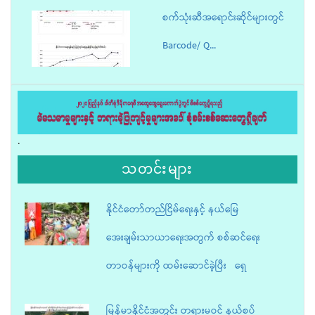
စက်သုံးဆီအရောင်းဆိုင်များတွင်
Barcode/ Q...
« first
‹ previous
1
2
3
4
…
next ›
last »
.
သတင်းများ
နိုင်ငံတော်တည်ငြိမ်ရေးနှင့် နယ်မြေ
အေးချမ်းသာယာရေးအတွက် စစ်ဆင်ရေး
တာဝန်များကို ထမ်းဆောင်ခဲ့ပြီး ရှေ
မြန်မာနိုင်ငံအတွင်း တရားမဝင် နယ်စပ်