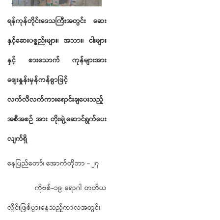
ရန်ကုန်တိုင်းဒေသကြီးအတွင်း
ဆေး
နှင့်ဆေးပစ္စည်းများ၊
အသား၊
ငါးများ
နှင့်
စားသောက်
ကုန်များအား
ဈေးနှုန်းမှန်ကန်စွာဖြင့်
လက်လီလက်ကားရောင်းချပေးသည့်
အစီအစဉ်
အား
တိုးချဲ့ဆောင်ရွက်ပေး
လျက်ရှိ
နေပြည်တော်၊ အောက်တိုဘာ - ၂၇
ကိုဗစ်-၁၉ ရောဂါ တတိယ
လှိုင်းဖြစ်ပွားနေသည့်ကာလအတွင်း