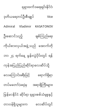
ရုရှားဖက်ဒရေးရှင်းနိုင်ငံ၊
ဒုတိယရေတပ်ဦးစီးချုပ် Vice
Admiral Vladimir KASATONOV
ဦးဆောင်သည့် ချစ်ကြည်ရေး
ကိုယ်စားလှယ်အဖွဲ့သည် အောက်တို
ဘာ ၂၄ ရက်နေ့ မွန်းလွဲပိုင်းတွင် ရန်
ကုန်အပြည်ပြည်ဆိုင်ရာလေဆိပ်သို့
လေကြောင်းခရီးဖြင့် ရောက်ရှိရာ
တပ်မတော်(ရေ)မှ အရာရှိကြီးများ၊
မြန်မာနိုင်ငံ ဆိုင်ရာ ရုရှားစစ်သံမှူးနှင့်
တာဝန်ရှိသူများက လေဆိပ်တွင်