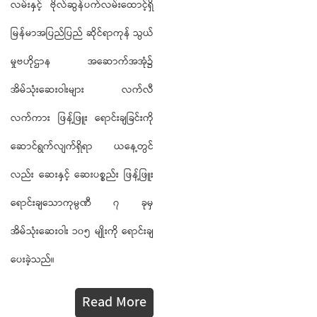
လမ်းနှင့် ဗိုလ်ဆွန်ပက်လမ်းထောင့်ရှိ
မြန်မာအပြည်ပြည် ဆိုင်ရာကုန် သွယ်
မှုဗဟိုဌာန အဆောက်အအုံ၌
အိမ်သုံးဆေးဝါးများ လက်လီ
လက်ကား ဖြန့်ဖြူး ရောင်းချခြင်းကို
ဆောင်ရွက်လျက်ရှိရာ ယနေ့တွင်
လည်း ဆေးနှင့် ဆေးပစ္စည်း ဖြန့်ဖြူး
ရောင်းချသောကုမ္ပဏီ ၇ ခုမှ
အိမ်သုံးဆေးဝါး ၁၀၅ မျိုးကို ရောင်းချ
ပေးခဲ့သည်။
Read More