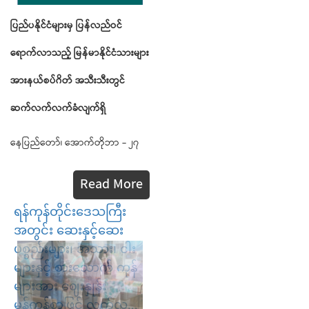
ပြည်ပနိုင်ငံများမှ
ပြန်လည်ဝင်
ရောက်လာသည့်
မြန်မာနိုင်ငံသားများ
အားနယ်စပ်ဂိတ်
အသီးသီးတွင်
ဆက်လက်လက်ခံလျက်ရှိ
နေပြည်တော်၊ အောက်တိုဘာ - ၂၇
Read More
ရန်ကုန်တိုင်းဒေသကြီး
အတွင်း ဆေးနှင့်ဆေး
ပစ္စည်းများ၊ အသား၊ ငါး
များနှင့် စားသောက် ကုန်
များအား ဈေးနှုန်း
မှန်ကန်စွာဖြင့် လက်လ...