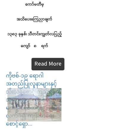
ကော်မတီမှ
အသိပေးကြေညာချက်
၁၃၈၃
ခုနှစ်၊
သီတင်းကျွတ်လပြည့်
ကျော်
၈
ရက်
Read More
ကိုဗစ်-၁၉ ရောဂါ
အတည်ပြုလူနာများနှင့်
သီးသန့်စောင့်ကြည့်ရမည့်
သူများအား ကိုဗစ်စင်တာ
များ၌ စနစ်တကျ
လက်ခံ၍ ကျန်းမာရေး
စောင့်ရှော...