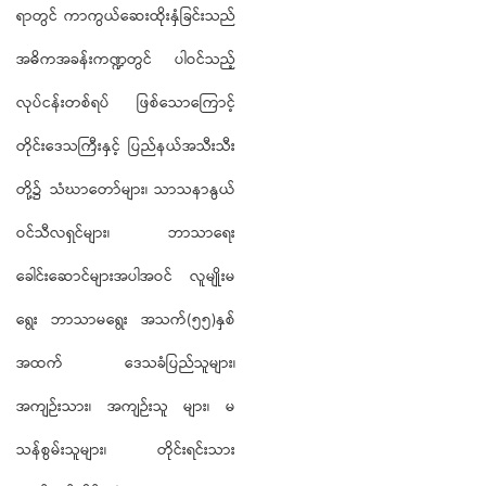
ရာတွင် ကာကွယ်ဆေးထိုးနှံခြင်းသည်
အဓိကအခန်းကဏ္ဍတွင် ပါဝင်သည့်
လုပ်ငန်းတစ်ရပ် ဖြစ်သောကြောင့်
တိုင်းဒေသကြီးနှင့် ပြည်နယ်အသီးသီး
တို့၌ သံဃာတော်များ၊ သာသနာနွယ်
ဝင်သီလရှင်များ၊ ဘာသာရေး
ခေါင်းဆောင်များအပါအဝင် လူမျိုးမ
ရွေး ဘာသာမရွေး အသက်(၅၅)နှစ်
အထက် ဒေသခံပြည်သူများ၊
အကျဉ်းသား၊ အကျဉ်းသူ များ၊ မ
သန်စွမ်းသူများ၊ တိုင်းရင်းသား