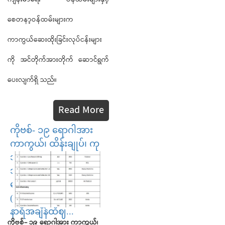
စေတနာ့ဝန်ထမ်းများက
ကာကွယ်ဆေးထိုးခြင်းလုပ်ငန်းများ
ကို အင်တိုက်အားတိုက် ဆောင်ရွက်
ပေးလျက်ရှိ သည်။
Read More
ကိုဗစ်- ၁၉ ရောဂါအား
ကာကွယ်၊ ထိန်းချုပ်၊ ကု
သရာတွင် အသုံးများ
သည့် ဆေးဝါးများ၏
ပေါက်ဈေးများ
(၂၇-၁၀-၂၀၂၁)ညနေ ၆
နာရီအချိန်ထိဈ...
ကိုဗစ်
-
၁၉
ရောဂါအား
ကာကွယ်၊