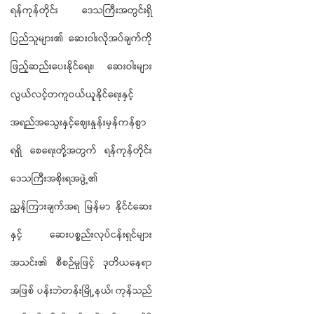
ရန်ကုန်တိုင်း ဒေသကြီးအတွင်းရှိ
ပြည်သူများ၏ ဆေးဝါးလိုအပ်ချက်ကို
ဖြည့်ဆည်းပေးနိုင်ရေး၊ ဆေးဝါးများ
လွယ်လင့်တကူဝယ်ယူနိုင်ရေးနှင့်
အရည်အသွေးနှင့်ဈေးနှုန်းမှန်ကန်စွာ
ရရှိ စေရေးတို့အတွက် ရန်ကုန်တိုင်း
ဒေသကြီးအစိုးရအဖွဲ့၏
ညွှန်ကြားချက်အရ မြန်မာ နိုင်ငံဆေး
နှင့် ဆေးပစ္စည်းလုပ်ငန်းရှင်များ
အသင်း၏ စီစဉ်မှုဖြင့် ဒုတိယနေရာ
အဖြစ် ပန်းဘဲတန်းမြို့နယ်၊ ကုန်သည်