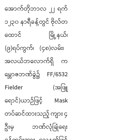
အောက်တိုဘာလ
၂၂
ရက်
၁၂၃၀
နာရီခန့်တွင်
ဗိုလ်တ
ထောင်
မြို့နယ်၊
(
၉
)
ရပ်ကွက်၊
(
၄၈
)
လမ်း၊
အလယ်ဘလောက်ရှိ
က
မ္ဘောဇဘဏ်ခွဲ၌
FF/6532
Fielder (
အဖြူ
ရောင်
)
ယာဉ်ဖြင့်
Mask
တပ်ဆင်ထားသည့်
ကျား
၄
ဦးမှ
ဘဏ်လုံခြုံရေး