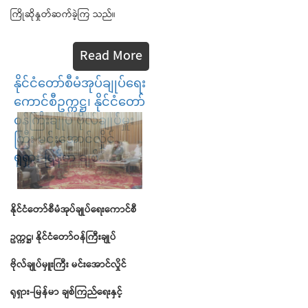
ကြိုဆိုနှုတ်ဆက်ခဲ့ကြ သည်။
Read More
နိုင်ငံတော်စီမံအုပ်ချုပ်ရေး
ကောင်စီဥက္ကဋ္ဌ၊ နိုင်ငံတော်
ဝန်ကြီးချုပ် ဗိုလ်ချုပ်မှူး
ကြီး မင်းအောင်လှိုင်
ရုရှား-မြန်မာ ချစ်...
နိုင်ငံတော်စီမံအုပ်ချုပ်ရေးကောင်စီ
ဥက္ကဋ္ဌ၊
နိုင်ငံတော်ဝန်ကြီးချုပ်
ဗိုလ်ချုပ်မှူးကြီး
မင်းအောင်လှိုင်
ရုရှား
-
မြန်မာ
ချစ်ကြည်ရေးနှင့်