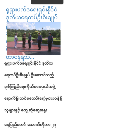
ရုရှားဖက်ဒရေးရှင်းနိုင်ငံ
ဒုတိယရေတပ်ဦးစီးချုပ်
ဦးဆောင်သည့်
ချစ်ကြည်ရေး
ကိုယ်စားလှယ်အဖွဲ့ရောက်
ရှိ၊ တပ်မတော်(ရေ)မှ
တာဝန်ရှိသ...
ရုရှားဖက်ဒရေးရှင်းနိုင်ငံ ဒုတိယ
ရေတပ်ဦးစီးချုပ်
ဦးဆောင်သည့်
ချစ်ကြည်ရေးကိုယ်စားလှယ်အဖွဲ့
ရောက်ရှိ၊ တပ်မတော်
(ရေ)မှတာဝန်ရှိ
သူများနှင့် တွေ့ဆုံဆွေးနွေး
နေပြည်တော်၊ အောက်တိုဘာ ၂၇