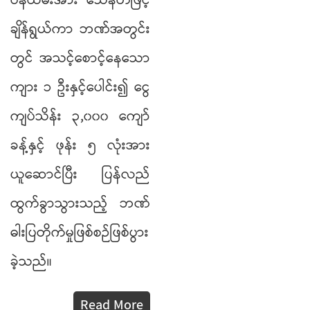
ဝန်ထမ်းအား
သေနတ်ဖြင့်
ချိန်ရွယ်ကာ
ဘဏ်အတွင်း
တွင်
အသင့်စောင့်နေသော
ကျား
၁
ဦးနှင့်ပေါင်း၍
ငွေ
ကျပ်သိန်း
၃
,
၀၀၀
ကျော်
ခန့်နှင့်
ဖုန်း
၅
လုံးအား
ယူဆောင်ပြီး
ပြန်လည်
ထွက်ခွာသွားသည့်
ဘဏ်
ဓါးပြတိုက်မှုဖြစ်စဉ်ဖြစ်ပွား
ခဲ့သည်။
Read More