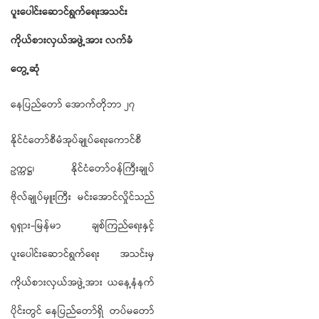
ပူးပေါင်းဆောင်ရွက်ရေးအသင်း
ကိုယ်စားလှယ်အဖွဲ့အား
လက်ခံ
တွေ့ဆုံ
နေပြည်တော် အောက်တိုဘာ ၂၇
နိုင်ငံတော်စီမံအုပ်ချုပ်ရေးကောင်စီ
ဥက္ကဋ္ဌ၊ နိုင်ငံတော်ဝန်ကြီးချုပ်
ဗိုလ်ချုပ်မှူးကြီး မင်းအောင်လှိုင်သည်
ရုရှား-မြန်မာ ချစ်ကြည်ရေးနှင့်
ပူးပေါင်းဆောင်ရွက်ရေး အသင်းမှ
ကိုယ်စားလှယ်အဖွဲ့အား ယနေ့နံနက်
ပိုင်းတွင် နေပြည်တော်ရှိ တပ်မတော်