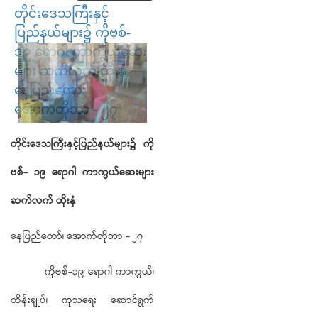
တိုင်းဒေသကြီးနှင့်
ပြည်နယ်များ၌ ကိုဗစ်-
၁၉ ရောဂါ ကာကွယ်ဆေး
များ ဆက်လက် ထိုးနှံ
နေပြည်တော်၊
အောက်တိုဘာ - ၂၇
တိုင်းဒေသကြီးနှင့်ပြည်နယ်များ၌
ကို
ဗစ်
-
၁၉
ရောဂါ
ကာကွယ်ဆေးများ
ဆက်လက်
ထိုးနှံ
နေပြည်တော်၊ အောက်တိုဘာ - ၂၇
ကိုဗစ်-၁၉ ရောဂါ ကာကွယ်၊
ထိန်းချုပ်၊ ကုသရေး ဆောင်ရွက်