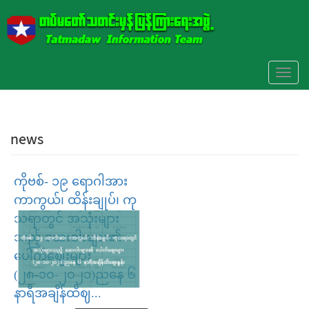
Skip to main content
Toggl
naviga
news
ကိုဗစ်- ၁၉ ရောဂါအား
ကာကွယ်၊ ထိန်းချုပ်၊ ကု
သရာတွင် အသုံးများ
သည့် ဆေးဝါးများ၏
ပေါက်ဈေးများ
(၂၈-၁၀-၂၀၂၁)ညနေ ၆
နာရီအချိန်ထိဈ...