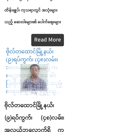
ထိန်းချုပ်၊
ကုသရာတွင်
အသုံးများ
သည့်
ဆေးဝါးများ၏
ပေါက်ဈေးများ
Read More
ဗိုလ်တထောင်မြို့နယ်၊
(၉)ရပ်ကွက်၊ (၄၈)လမ်း၊
အလယ်ဘလောက်ရှိ က
မေ္ဘာဇဘဏ်ခွဲအား ဓါး
ပြတိုက်ရာတွင်ပါဝင်သည့်
တရားခံများကို ပြည်သူ...
ဗိုလ်တထောင်မြို့နယ်၊
(
၉
)
ရပ်ကွက်၊
(
၄၈
)
လမ်း၊
အလယ်ဘလောက်ရှိ
က