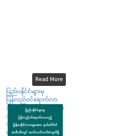
Read More
ပြည်ပနိုင်ငံများမှ
ပြန်လည်ဝင်ရောက်လာ
သည့် မြန်မာနိုင်ငံသားများ
အားနယ်စပ်ဂိတ်
အသီးသီးတွင် ဆက်လက်
လက်ခံလျက်ရှိ