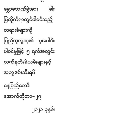
မေ္ဘာဇဘဏ်ခွဲအား
ဓါး
ပြတိုက်ရာတွင်ပါဝင်သည့်
တရားခံများကို
ပြည်သူလူထု၏
ပူးပေါင်း
ပါဝင်မှုဖြင့်
၅
ရက်အတွင်း
လက်နက်
/
ခဲယမ်းများနှင့်
အတူ
ဖမ်းဆီးရမိ
နေပြည်တော်၊
အောက်တိုဘာ- ၂၇
၂၀၂၁
ခုနှစ်၊