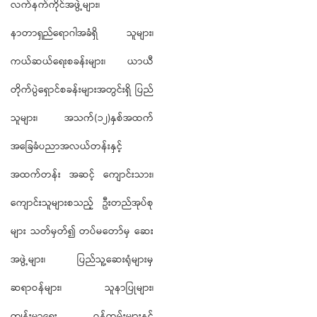
လက်နက်ကိုင်အဖွဲ့များ၊
နာတာရှည်ရောဂါအခံရှိ သူများ၊
ကယ်ဆယ်ရေးစခန်းများ၊ ယာယီ
တိုက်ပွဲရှောင်စခန်းများအတွင်းရှိ ပြည်
သူများ၊ အသက်(၁၂)နှစ်အထက်
အခြေခံပညာအလယ်တန်းနှင့်
အထက်တန်း အဆင့် ကျောင်းသား၊
ကျောင်းသူများစသည့် ဦးတည်အုပ်စု
များ သတ်မှတ်၍ တပ်မတော်မှ ဆေး
အဖွဲ့များ၊ ပြည်သူ့ဆေးရုံများမှ
ဆရာဝန်များ၊ သူနာပြုများ၊
ကျန်းမာရေး ဝန်ထမ်းများနှင့်