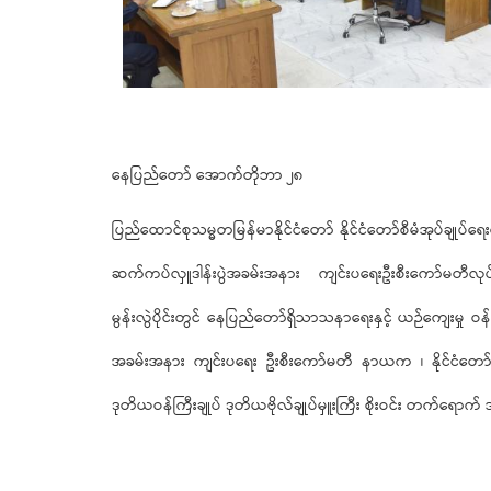
နေပြည်တော် အောက်တိုဘာ ၂၈
ပြည်ထောင်စုသမ္မတမြန်မာနိုင်ငံတော် နိုင်ငံတော်စီမံအုပ်ချုပ်ရ
ဆက်ကပ်လှူဒါန်းပွဲအခမ်းအနား ကျင်းပရေးဦးစီးကော်မတီလုပ
မွန်းလွဲပိုင်းတွင် နေပြည်တော်ရှိသာသနာရေးနှင့် ယဉ်ကျေးမှ
အခမ်းအနား ကျင်းပရေး ဦးစီးကော်မတီ နာယက ၊ နိုင်ငံတော် စီ
ဒုတိယဝန်ကြီးချုပ် ဒုတိယဗိုလ်ချုပ်မှူးကြီး စိုးဝင်း တက်ရေ