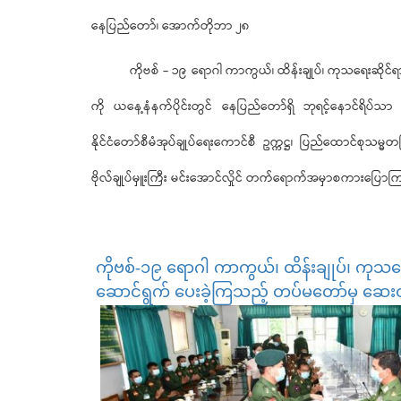
နေပြည်တော်၊ အောက်တိုဘာ ၂၈
ကိုဗစ် - ၁၉ ရောဂါ ကာကွယ်၊ ထိန်းချုပ်၊ ကုသရေးဆိုင်ရာ (
ကို ယနေ့နံနက်ပိုင်းတွင် နေပြည်တော်ရှိ ဘုရင့်နောင်ရိပ်
နိုင်ငံတော်စီမံအုပ်ချုပ်ရေးကောင်စီ ဥက္ကဋ္ဌ၊ ပြည်ထောင်စုသမ္မတမြ
ဗိုလ်ချုပ်မှူးကြီး မင်းအောင်လှိုင် တက်ရောက်အမှာစကားပြော
ကိုဗစ်-၁၉ ရောဂါ ကာကွယ်၊ ထိန်းချုပ်၊ ကုသရ
ဆောင်ရွက် ပေးခဲ့ကြသည့် တပ်မတော်မှ ဆေးဝ