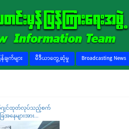
်ချက်များ
မီဒီယာတွေ့ဆုံမှု
Broadcasting News
က်ဆီဂျင်ထုတ်လုပ်သည့်စက်
အခြေအနေများအား...