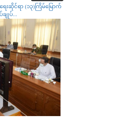
ရေးဆိုင်ရာ (၁၃)ကြိမ်မြောက်
်ချုပ်...