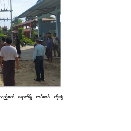
ပ်သည့်စက် ရောက်ရှိ၊ တပ်ဆင်၊ တိုးချဲ့