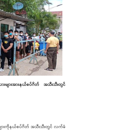
ငံသားများအားနယ်စပ်ဂိတ်
အသီးသီးတွင်
ားကိုနယ်စပ်ဂိတ် အသီးသီးတွင် လက်ခံ