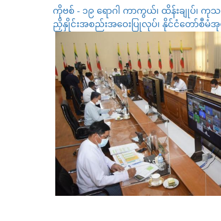
ကိုဗစ် - ၁၉ ရောဂါ ကာကွယ်၊ ထိန်းချုပ်၊ ကုသ
ညှိနှိုင်းအစည်းအဝေးပြုလုပ်၊ နိုင်ငံတော်စီမံအုပ