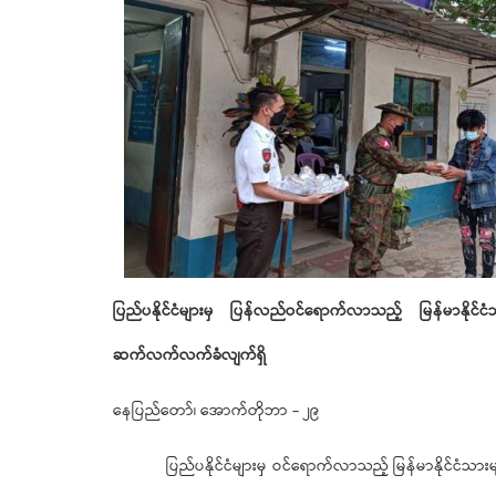
ပြည်ပနိုင်ငံများမှ
ပြန်လည်ဝင်ရောက်လာသည့်
မြန်မာနိုင်
ဆက်လက်လက်ခံလျက်ရှိ
နေပြည်တော်၊ အောက်တိုဘာ - ၂၉
ပြည်ပနိုင်ငံများမှ ဝင်ရောက်လာသည့် မြန်မာနိုင်ငံသားမျ