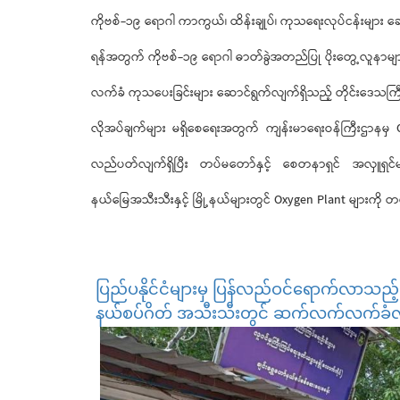
ကိုဗစ်-၁၉ ရောဂါ ကာကွယ်၊ ထိန်းချုပ်၊ ကုသရေးလုပ်ငန်းမျာ
ရန်အတွက် ကိုဗစ်-၁၉ ရောဂါ ဓာတ်ခွဲအတည်ပြု ပိုးတွေ့လူနာများန
လက်ခံ ကုသပေးခြင်းများ ဆောင်ရွက်လျက်ရှိသည့် တိုင်းဒေသကြ
လိုအပ်ချက်များ မရှိစေရေးအတွက် ကျန်းမာရေးဝန်ကြီးဌာနမှ Ox
လည်ပတ်လျက်ရှိပြီး တပ်မတော်နှင့် စေတနာရှင် အလှူရှင်မျ
နယ်မြေအသီးသီးနှင့် မြို့နယ်များတွင် Oxygen Plant များကို
ပြည်ပနိုင်ငံများမှ ပြန်လည်ဝင်ရောက်လာသည့် 
နယ်စပ်ဂိတ် အသီးသီးတွင် ဆက်လက်လက်ခံလျ