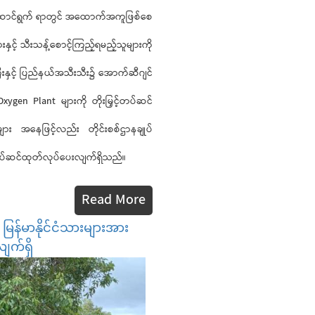
း ဆောင်ရွက် ရာတွင် အထောက်အကူဖြစ်စေ
ှင့် သီးသန့်စောင့်ကြည့်ရမည့်သူများကို
ီးနှင့် ပြည်နယ်အသီးသီး၌ အောက်ဆီဂျင်
ygen Plant များကို တိုးမြှင့်တပ်ဆင်
ား အနေဖြင့်လည်း တိုင်းစစ်ဌာနချုပ်
 တပ်ဆင်ထုတ်လုပ်ပေးလျက်ရှိသည်။
Read More
မြန်မာနိုင်ငံသားများအား
က်ရှိ