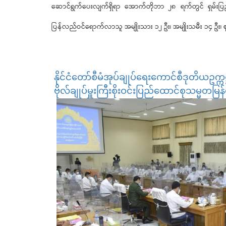
ဆောင်ရွက်ပေးလျက်ရှိရာ အောက်တိုဘာ ၂၈ ရက်တွင် ရှမ်းပြည်နယ်(
ပြန်လည်ဝင်ရောက်လာသူ အမျိုးသား ၁၂ ဦး၊ အမျိုးသမီး ၁၄ ဦး၊ စု
နိုင်ငံတော်စီမံအုပ်ချုပ်ရေးကောင်စီဒုတိယဥက္က
ဗိုလ်ချုပ်မှူးကြီးစိုးဝင်းပြည်ထောင်စုသမ္မတမြန်မ