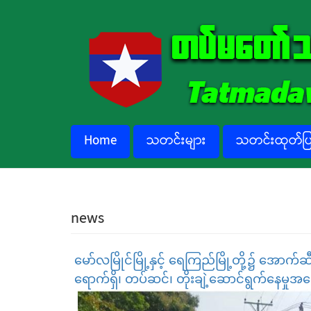
Skip to main content
Home
သတင်းများ
သတင်းထုတ်ပြန
news
မော်လမြိုင်မြို့နှင့် ရေကြည်မြို့တို့၌ အော
ရောက်ရှိ၊ တပ်ဆင်၊ တိုးချဲ့ဆောင်ရွက်နေမှု