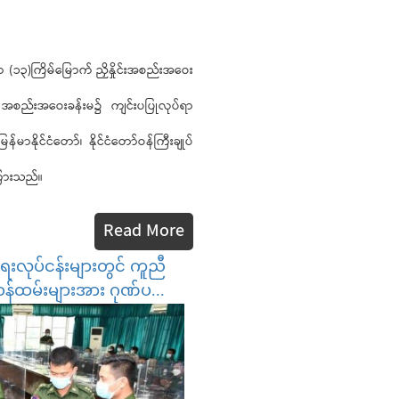
၁၃)ကြိမ်မြောက် ညှိနှိုင်းအစည်းအဝေး
သာ အစည်းအဝေးခန်းမ၌ ကျင်းပပြုလုပ်ရာ
န်မာနိုင်ငံတော်၊ နိုင်ငံတော်ဝန်ကြီးချုပ်
ကြားသည်။
Read More
ေးလုပ်ငန်းများတွင် ကူညီ
န်ထမ်းများအား ဂုဏ်ပ...