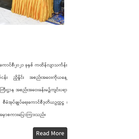
ေးကောင်စီ၊၂၀၂၁ ခုနှစ် ကထိန်လျာသင်္ကန်း
်ငန်း ညှိနှိုင်း အစည်းအဝေးကိုယနေ့
ု ဝန်ကြီးဌာန အစည်းအဝေးခန်းမ၌ကျင်းပရာ
မံအုပ်ချုပ်ရေးကောင်စီဒုတိယဥက္ကဋ္ဌ ၊
ာက် အမှာစကားပြောကြားသည်။
Read More