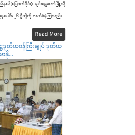
မြောက်ပိုင်း)၊ ချင်းရွှေဟော်မြို့သို့
စုပေါင်း ၂၆ ဦတို့ကို လက်ခံခဲ့ကြသည်။
Read More
ဋ္ဌဒုတိယဝန်ကြီးချုပ် ဒုတိယ
ာနို...