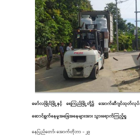
မော်လမြိုင်မြို့နှင့် ရေကြည်မြို့တို့၌ အောက်ဆီဂျင်ထုတ်လု
ဆောင်ရွက်နေမှုအခြေအနေများအား သွားရောက်ကြည့်ရှု
နေပြည်တော်၊ အောက်တိုဘာ - ၂၉