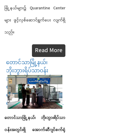
မြို့နယ်များ၌ Quarantine Center
များ ဖွင့်လှစ်ဆောင်ရွက်ပေး လျက်ရှိ
သည်။
Read More
တောင်သာမြို့နယ်၊
ဘိုးဘွားရိပ်သာဝန်း
အတွင်းရှိ အောက်ဆီဂျင်
စက်ရုံအတွက် အလှူရှင်
များက မီးစက်လှူဒါန်း၊
ကျောင်းကုန်းမြို့၌ အော...
တောင်သာမြို့နယ်၊ ဘိုးဘွားရိပ်သာ
ဝန်းအတွင်းရှိ အောက်ဆီဂျင်စက်ရုံ