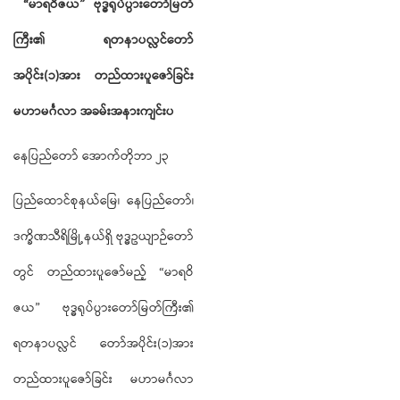
“
မာရဝိဇယ
”
ဗုဒ္ဓရုပ်ပွားတော်မြတ်
ကြီး၏ ရတနာပလ္လင်တော်
အပိုင်း(၁)အား တည်ထားပူဇော်ခြင်း
မဟာမင်္ဂလာ အခမ်းအနားကျင်းပ
နေပြည်တော် အောက်တိုဘာ ၂၃
ပြည်ထောင်စုနယ်မြေ၊ နေပြည်တော်၊
ဒက္ခိဏသီရိမြို့နယ်ရှိ ဗုဒ္ဓဥယျာဉ်တော်
တွင် တည်ထားပူဇော်မည့် “မာရဝိ
ဇယ” ဗုဒ္ဓရုပ်ပွားတော်မြတ်ကြီး၏
ရတနာပလ္လင် တော်အပိုင်း(၁)အား
တည်ထားပူဇော်ခြင်း မဟာမင်္ဂလာ