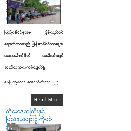
အားနယ်စပ်ဂိတ်
အသီးသီးတွင် ဆက်လက်
လက်ခံလျက်ရှိ
ပြည်ပနိုင်ငံများမှ
ပြန်လည်ဝင်
ရောက်လာသည့်
မြန်မာနိုင်ငံသားများ
အားနယ်စပ်ဂိတ်
အသီးသီးတွင်
ဆက်လက်လက်ခံလျက်ရှိ
နေပြည်တော်၊ အောက်တိုဘာ - ၂၃
Read More
တိုင်းဒေသကြီးနှင့်
ပြည်နယ်များ၌ ကိုဗစ်-
၁၉ ရောဂါ ကာကွယ်ဆေး