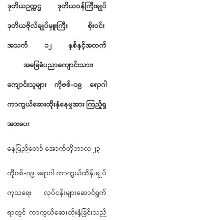
ဒုတိယဉက္ကဌ
ဒုတိယဝန်ကြီးချုပ်
ဒုတိယဗိုလ်ချုပ်မှူးကြီး
စိုးဝင်း
အသက်
၁၂
နှစ်နှင့်အထက်
အခြေခံပညာကျောင်းသား၊
ကျောင်းသူများ
ကိုဗစ်
-
၁၉
ရောဂါ
ကာကွယ်ဆေးထိုးနှံနေမှုအား
ကြည့်ရှု
အားပေး
နေပြည်တော် အောက်တိုဘာလ ၂၃
ကိုဗစ်-၁၉ ရောဂါ ကာကွယ်ထိန်းချုပ်
ကုသရေး လုပ်ငန်းများဆောင်ရွက်
ရာတွင် ကာကွယ်ဆေးထိုးနှံခြင်းသည်