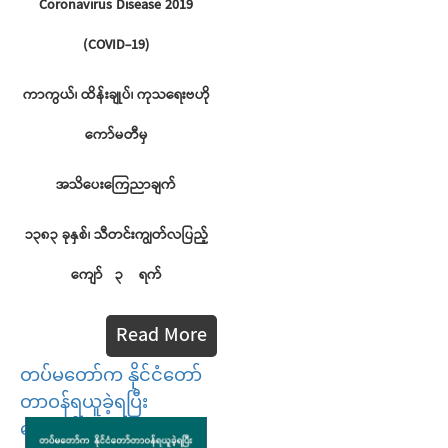
Coronavirus Disease 2019
(COVID-19)
ကာကွယ်၊
ထိန်းချုပ်၊
ကုသရေးဗဟို
ကော်မတီမှ
အသိပေးကြေညာချက်
၁၃၈၃
ခုနှစ်၊
သီတင်းကျွတ်လပြည့်
ကျော်
၃
ရက်
Read More
တပ်မတော်က နိုင်ငံတော်
တာဝန်ရယူခဲ့ရပြီး
နောက်ပိုင်းအခြေအနေ