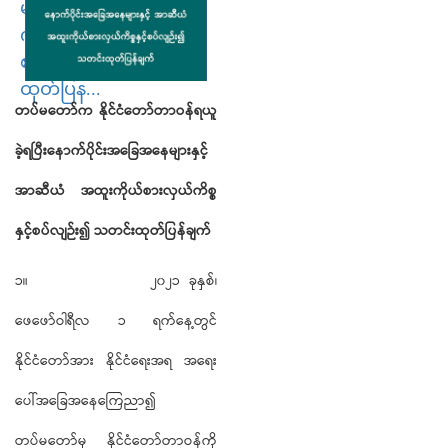
များနှင့် အာဆီယံ အထူး
ကိုယ်စားလှယ်ကိစ္စနှင့်
စပ်လျဉ်း၍ သတင်း
ထုတ်ပြန...
တပ်မတော်က နိုင်ငံတော်တာဝန်ရယူ
ခဲ့ရပြီးနောက်ပိုင်းအခြေအနေများနှင့်
အာဆီယံ အထူးကိုယ်စားလှယ်ကိစ္စ
နှင့်စပ်လျဉ်း၍ သတင်းထုတ်ပြန်ချက်
၁။ ၂၀၂၁ ခုနှစ်၊
ဖေဖော်ဝါရီလ ၁ ရက်နေ့တွင်
နိုင်ငံတော်အား နိုင်ငံရေးအရ အရေး
ပေါ်အခြေအနေကြေညာ၍
တပ်မတော်မှ နိုင်ငံတော်တာဝန်ကို