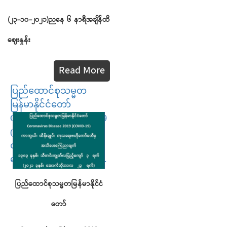
(၂၃-၁၀-၂၀၂၁)ညနေ ၆ နာရီအချိန်ထိ
ဈေးနှုန်း
Read More
ပြည်ထောင်စုသမ္မတ
မြန်မာနိုင်ငံတော်
Coronavirus Disease 2019
(COVID-19) ကာကွယ်၊
ထိန်းချုပ်၊ ကုသရေးဗဟို
ကော်မတီမှ အသိပေးက...
ပြည်ထောင်စုသမ္မတမြန်မာနိုင်ငံ
တော်