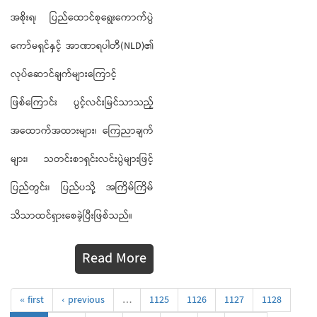
အစိုးရ၊ ပြည်ထောင်စုရွေးကောက်ပွဲ
ကော်မရှင်နှင့် အာဏာရပါတီ(NLD)၏
လုပ်ဆောင်ချက်များကြောင့်
ဖြစ်ကြောင်း ပွင့်လင်းမြင်သာသည့်
အထောက်အထားများ၊ ကြေညာချက်
များ၊ သတင်းစာရှင်းလင်းပွဲများဖြင့်
ပြည်တွင်း၊ ပြည်ပသို့ အကြိမ်ကြိမ်
သိသာထင်ရှားစေခဲ့ပြီးဖြစ်သည်။
Read More
« first
‹ previous
…
1125
1126
1127
1128