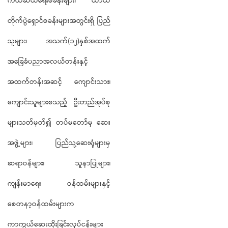
ကယ်ဆယ်ရေးစခန်းများ၊ ယာယီ
တိုက်ပွဲရှောင်စခန်းများအတွင်းရှိ ပြည်
သူများ၊ အသက်(၁၂)နှစ်အထက်
အခြေခံပညာအလယ်တန်းနှင့်
အထက်တန်းအဆင့် ကျောင်းသား၊
ကျောင်းသူများစသည့် ဦးတည်အုပ်စု
များသတ်မှတ်၍ တပ်မတော်မှ ဆေး
အဖွဲ့များ၊ ပြည်သူ့ဆေးရုံများမှ
ဆရာဝန်များ၊ သူနာပြုများ၊
ကျန်းမာရေး ဝန်ထမ်းများနှင့်
စေတနာ့ဝန်ထမ်းများက
ကာကွယ်ဆေးထိုးခြင်းလုပ်ငန်းများ