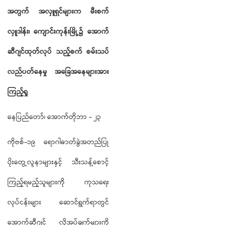
အတွက် အလှူရှင်များက မီးစက်
လှူဒါန်း၊
ကျောင်းကုန်းမြို့၌ အောက်
ဆီဂျင်ထုတ်လုပ်
သည့်စက် စမ်းသပ်
လည်ပတ်နေမှု အခြေအနေများအား
ကြည့်ရှု
နေပြည်တော်၊ အောက်တိုဘာ - ၂၃
ကိုဗစ်-၁၉ ရောဂါဓာတ်ခွဲအတည်ပြု
ပိုးတွေ့လူနာများနှင့် သီးသန့်စောင့်
ကြည့်ရမည့်သူများကို ကုသရေး
လုပ်ငန်းများ ဆောင်ရွက်ရာတွင်
အောက်ဆီဂျင် လိုအပ်ချက်များကို