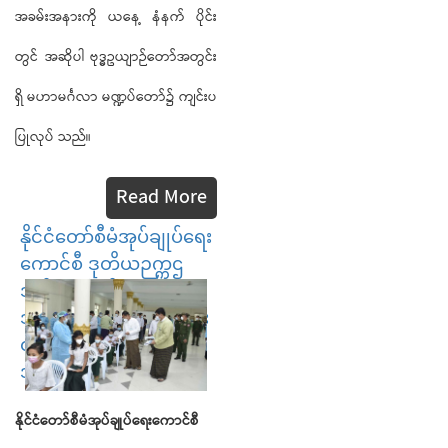
အခမ်းအနားကို ယနေ့ နံနက် ပိုင်း
တွင် အဆိုပါ ဗုဒ္ဓဥယျာဉ်တော်အတွင်း
ရှိ မဟာမင်္ဂလာ မဏ္ဍပ်တော်၌ ကျင်းပ
ပြုလုပ် သည်။
Read More
နိုင်ငံတော်စီမံအုပ်ချုပ်ရေး
ကောင်စီ ဒုတိယဉက္ကဌ
ဒုတိယဝန်ကြီးချုပ်
ဒုတိယဗိုလ်ချုပ်မှူးကြီး စိုး
ဝင်း အသက် ၁၂ နှစ်နှင့်
အထက်...
နိုင်ငံတော်စီမံအုပ်ချုပ်ရေးကောင်စီ