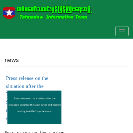
Skip to main content
Toggl
naviga
news
Press release on the
situation after the
Tatmadaw assumed the
State duties and matters
relating to ASEAN
special envoy
Press release on the situation