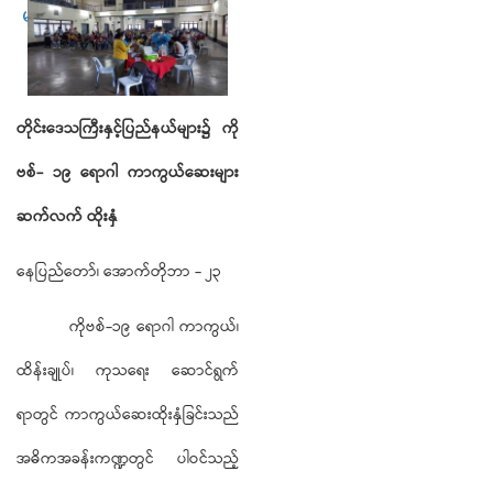
များ ဆက်လက် ထိုးနှံ
တိုင်းဒေသကြီးနှင့်ပြည်နယ်များ၌
ကို
ဗစ်
-
၁၉
ရောဂါ
ကာကွယ်ဆေးများ
ဆက်လက်
ထိုးနှံ
နေပြည်တော်၊ အောက်တိုဘာ - ၂၃
ကိုဗစ်-၁၉ ရောဂါ ကာကွယ်၊
ထိန်းချုပ်၊ ကုသရေး ဆောင်ရွက်
ရာတွင် ကာကွယ်ဆေးထိုးနှံခြင်းသည်
အဓိကအခန်းကဏ္ဍတွင် ပါဝင်သည့်