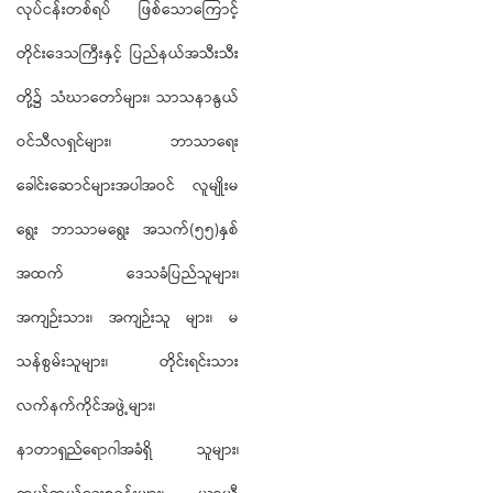
လုပ်ငန်းတစ်ရပ် ဖြစ်သောကြောင့်
တိုင်းဒေသကြီးနှင့် ပြည်နယ်အသီးသီး
တို့၌ သံဃာတော်များ၊ သာသနာနွယ်
ဝင်သီလရှင်များ၊ ဘာသာရေး
ခေါင်းဆောင်များအပါအဝင် လူမျိုးမ
ရွေး ဘာသာမရွေး အသက်(၅၅)နှစ်
အထက် ဒေသခံပြည်သူများ၊
အကျဉ်းသား၊ အကျဉ်းသူ များ၊ မ
သန်စွမ်းသူများ၊ တိုင်းရင်းသား
လက်နက်ကိုင်အဖွဲ့များ၊
နာတာရှည်ရောဂါအခံရှိ သူများ၊