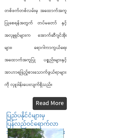
တစ်ဖက်တစ်လမ်းမှ အထောက်အကူ
ပြုစေရန်အတွက် တပ်မတော် နှင့်
အလှူရှင်များက အောက်ဆီဂျင်အိုး
များ၊ ရောဂါကာကွယ်ရေး
အထောက်အကူပြု ပစ္စည်းများနှင့်
အာဟာရဖြည့်စားသောက်ဖွယ်ရာများ
ကို လှူဒါန်းပေးလျက်ရှိသည်။
Read More
ပြည်ပနိုင်ငံများမှ
ပြန်လည်ဝင်ရောက်လာ
သည့် မြန်မာနိုင်ငံသားများ