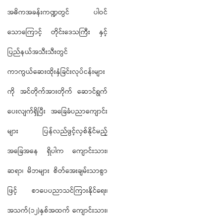
အဓိကအခန်းကဏ္ဍတွင် ပါဝင်
သောကြောင့် တိုင်းဒေသကြီး နှင့်
ပြည်နယ်အသီးသီးတွင်
ကာကွယ်ဆေးထိုးနှံခြင်းလုပ်ငန်းများ
ကို အင်တိုက်အားတိုက် ဆောင်ရွက်
ပေးလျက်ရှိပြီး အခြေခံပညာကျောင်း
များ ပြန်လည်ဖွင့်လှစ်နိုင်မည့်
အခြေအနေ ရှိပါက ကျောင်းသား၊
ဆရာ၊ မိဘများ စိတ်အေးချမ်းသာစွာ
ဖြင့် စာပေပညာသင်ကြားနိုင်ရေး၊
အသက်(၁၂)နှစ်အထက် ကျောင်းသား၊