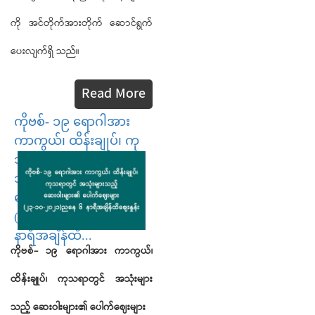
ကို အင်တိုက်အားတိုက် ဆောင်ရွက်
ပေးလျက်ရှိ သည်။
Read More
ကိုဗစ်- ၁၉ ရောဂါအား
ကာကွယ်၊ ထိန်းချုပ်၊ ကု
သရာတွင် အသုံးများ
သည့် ဆေးဝါးများ၏
ပေါက်ဈေးများ
(၂၃-၁၀-၂၀၂၁)ညနေ ၆
နာရီအချိန်ထိ...
ကိုဗစ်
-
၁၉
ရောဂါအား
ကာကွယ်၊
ထိန်းချုပ်၊
ကုသရာတွင်
အသုံးများ
သည့်
ဆေးဝါးများ၏
ပေါက်ဈေးများ