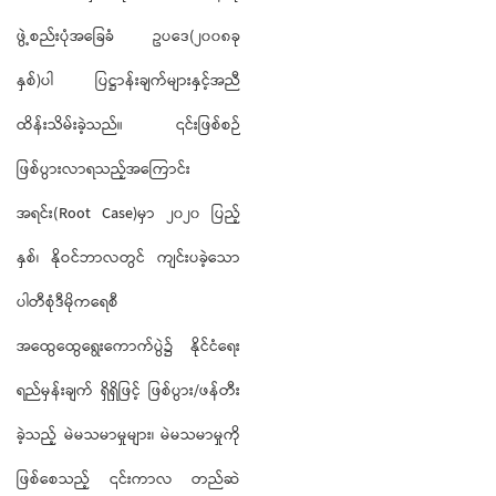
ဖွဲ့စည်းပုံအခြေခံ ဥပဒေ(၂၀၀၈ခု
နှစ်)ပါ ပြဋ္ဌာန်းချက်များနှင့်အညီ
ထိန်းသိမ်းခဲ့သည်။ ၎င်းဖြစ်စဉ်
ဖြစ်ပွားလာရသည့်အကြောင်း
အရင်း(Root Case)မှာ ၂၀၂၀ ပြည့်
နှစ်၊ နိုဝင်ဘာလတွင် ကျင်းပခဲ့သော
ပါတီစုံဒီမိုကရေစီ
အထွေထွေရွေးကောက်ပွဲ၌ နိုင်ငံရေး
ရည်မှန်းချက် ရှိရှိဖြင့် ဖြစ်ပွား/ဖန်တီး
ခဲ့သည့် မဲမသမာမှုများ၊ မဲမသမာမှုကို
ဖြစ်စေသည့် ၎င်းကာလ တည်ဆဲ