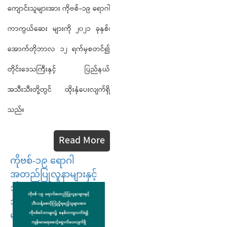
ကျောင်းသူများအား ကိုဗစ်-၁၉ ရောဂါ
ကာကွယ်ဆေး များကို ၂၀၂၁ ခုနှစ်၊
အောက်တိုဘာလ ၁၂ ရက်မှစတင်၍
တိုင်းဒေသကြီးနှင့် ပြည်နယ်
အသီးသီးတို့တွင် ထိုးနှံပေးလျက်ရှိ
သည်။
Read More
ကိုဗစ်-၁၉ ရောဂါ
အတည်ပြုလူနာများနှင့်
သီးသန့်စောင့်ကြည့်ရမည့်
သူများအား ကိုဗစ်စင်တာ
များ၌ စနစ်တကျ