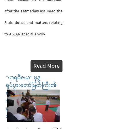
after the Tatmadaw assumed the
State duties and matters relating
to ASEAN special envoy
Read More
“မာရဝိဇယ” ဗုဒ္ဓ
ရုပ်ပွားတော်မြတ်ကြီး၏
ရတနာပလ္လင်တော်
အပိုင်း(၁)အား တည်ထား
ပူဇော်ခြင်း မဟာမင်္ဂလာ
အခမ်းအနားကျင်းပ