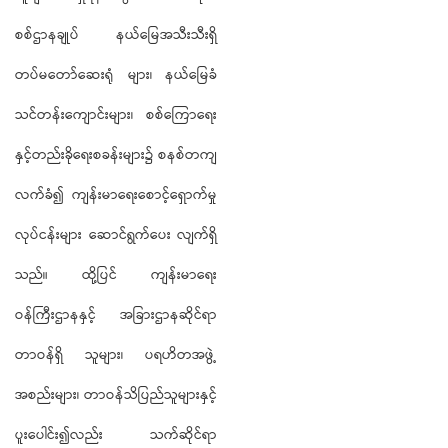
စစ်ဌာနချုပ် နယ်မြေအသီးသီးရှိ
တပ်မတော်ဆေးရုံ များ၊ နယ်မြေခံ
သင်တန်းကျောင်းများ၊ စစ်ကြောရေး
နှင့်တည်းခိုရေးစခန်းများ၌ စနစ်တကျ
လက်ခံ၍ ကျန်းမာရေးစောင့်ရှောက်မှု
လုပ်ငန်းများ ဆောင်ရွက်ပေး လျက်ရှိ
သည်။ ထို့ပြင် ကျန်းမာရေး
ဝန်ကြီးဌာနနှင့် အခြားဌာနဆိုင်ရာ
တာဝန်ရှိ သူများ၊ ပရဟိတအဖွဲ့
အစည်းများ၊ တာဝန်သိပြည်သူများနှင့်
ပူးပေါင်း၍လည်း သက်ဆိုင်ရာ