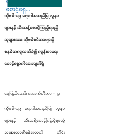
လက်ခံ၍ ကျန်းမာရေး
စောင့်ရှေ...
ကိုဗစ်
-
၁၉
ရောဂါအတည်ပြုလူနာ
များနှင့်
သီးသန့်စောင့်ကြည့်ရမည့်
သူများအား
ကိုဗစ်စင်တာများ၌
စနစ်တကျလက်ခံ၍
ကျန်းမာရေး
စောင့်ရှောက်ပေးလျက်ရှိ
နေပြည်တော်၊ အောက်တိုဘာ - ၂၃
ကိုဗစ်-၁၉ ရောဂါအတည်ပြု လူနာ
များနှင့် သီးသန့်စောင့်ကြည့်ရမည့်
သူများထားရှိရန်အတွက် တိုင်း