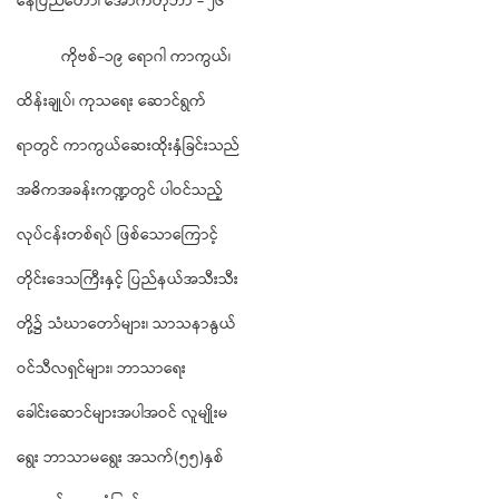
နေပြည်တော်၊ အောက်တိုဘာ - ၂၆
ကိုဗစ်-၁၉ ရောဂါ ကာကွယ်၊
ထိန်းချုပ်၊ ကုသရေး ဆောင်ရွက်
ရာတွင် ကာကွယ်ဆေးထိုးနှံခြင်းသည်
အဓိကအခန်းကဏ္ဍတွင် ပါဝင်သည့်
လုပ်ငန်းတစ်ရပ် ဖြစ်သောကြောင့်
တိုင်းဒေသကြီးနှင့် ပြည်နယ်အသီးသီး
တို့၌ သံဃာတော်များ၊ သာသနာနွယ်
ဝင်သီလရှင်များ၊ ဘာသာရေး
ခေါင်းဆောင်များအပါအဝင် လူမျိုးမ
ရွေး ဘာသာမရွေး အသက်(၅၅)နှစ်