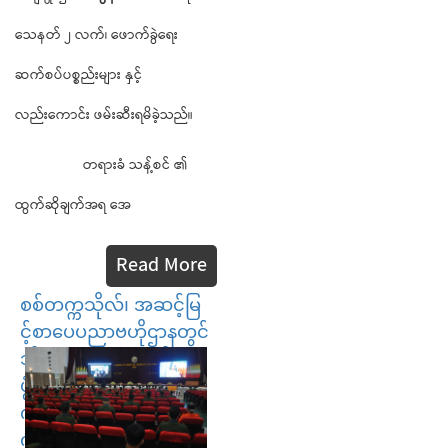
သေနတ် ၂ လက်၊ ဖောက်ခွဲရေး
ဆက်စပ်ပစ္စည်းများ နှင့်
လည်းကောင်း ဖမ်းဆီးရမိခဲ့သည်။
တရားခံ သန့်စင် ၏
ထွက်ဆိုချက်အရ အေ
Read More
စစ်တက္ကသိုလ်၊ အဆင့်မြ
င့်စာပေပညာဗဟိုဌာနတွင်
သိပ္ပံနှင့်နည်းပညာဆိုင်ရာ
ဖွံ့ဖြိုးတိုးတက်ရေး
ကွန်ဖရင့် (၂၀၂၁)
ကျင်းပ နေပြည်...