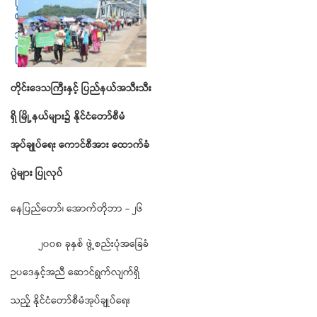
စီမံအုပ်ချုပ်ရေး ကောင်စီ
အား ထောက်ခံပွဲများ
ပြုလုပ် နေပြည်...
တိုင်းဒေသကြီးနှင့်
ပြည်နယ်အသီးသီး
ရှိ
မြို့နယ်များ၌
နိုင်ငံတော်စီမံ
အုပ်ချုပ်ရေး
ကောင်စီအား
ထောက်ခံ
ပွဲများ
ပြုလုပ်
နေပြည်တော်၊ အောက်တိုဘာ - ၂၆
၂၀၀၈ ခုနှစ် ဖွဲ့စည်းပုံအခြေခံ
ဉပဒေနှင့်အညီ ဆောင်ရွက်လျက်ရှိ
သည့် နိုင်ငံတော်စီမံအုပ်ချုပ်ရေး