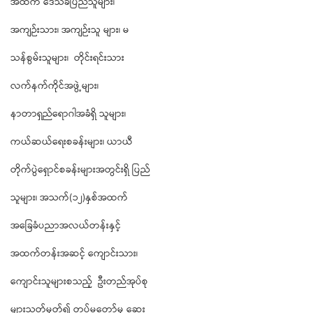
အထက် ဒေသခံပြည်သူများ၊
အကျဉ်းသား၊ အကျဉ်းသူ များ၊ မ
သန်စွမ်းသူများ၊ တိုင်းရင်းသား
လက်နက်ကိုင်အဖွဲ့များ၊
နာတာရှည်ရောဂါအခံရှိ သူများ၊
ကယ်ဆယ်ရေးစခန်းများ၊ ယာယီ
တိုက်ပွဲရှောင်စခန်းများအတွင်းရှိ ပြည်
သူများ၊ အသက်(၁၂)နှစ်အထက်
အခြေခံပညာအလယ်တန်းနှင့်
အထက်တန်းအဆင့် ကျောင်းသား၊
ကျောင်းသူများစသည့် ဦးတည်အုပ်စု
များသတ်မှတ်၍ တပ်မတော်မှ ဆေး