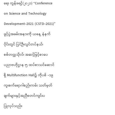
ရေး ကွန်ဖရင့်(၂၀၂၁) “Conference
on Science and Technology
Development-2021 (CSTD-2021)”
ဖွင့်ပွဲအခမ်းအနားကို ယနေ့ နံနက်
ပိုင်းတွင် ပြင်ဉီးလွင်တပ်နယ်၊
စစ်တက္ကသိုလ်၊ အဆင့်မြင့်စာပေ
ပညာဗဟိုဌာန ၊၅ ထပ်စာသင်ဆောင်
ရှိ Multifunction Hall၌ ကိုပစ် -၁၉
ကူးစက်ရောဂါစည်းကမ်း သတ်မှတ်
ချက်များနှင့်အညီစတင်ကျင်းပ
ပြုလုပ်သည်။