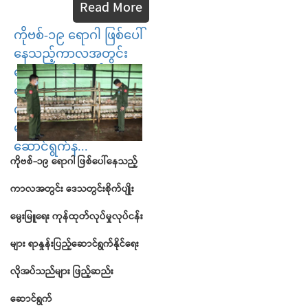
Read More
ကိုဗစ်-၁၉ ရောဂါ ဖြစ်ပေါ်
နေသည့်ကာလအတွင်း
ဒေသတွင်းစိုက်ပျိုး
မွေးမြူရေး
ကုန်ထုတ်လုပ်မှုလုပ်ငန်း
များ ရာနှုန်းပြည့်
ဆောင်ရွက်န...
ကိုဗစ်
-
၁၉
ရောဂါ
ဖြစ်ပေါ်နေသည့်
ကာလအတွင်း
ဒေသတွင်းစိုက်ပျိုး
မွေးမြူရေး
ကုန်ထုတ်လုပ်မှုလုပ်ငန်း
များ
ရာနှုန်းပြည့်ဆောင်ရွက်နိုင်ရေး
လိုအပ်သည်များ
ဖြည့်ဆည်း
ဆောင်ရွက်