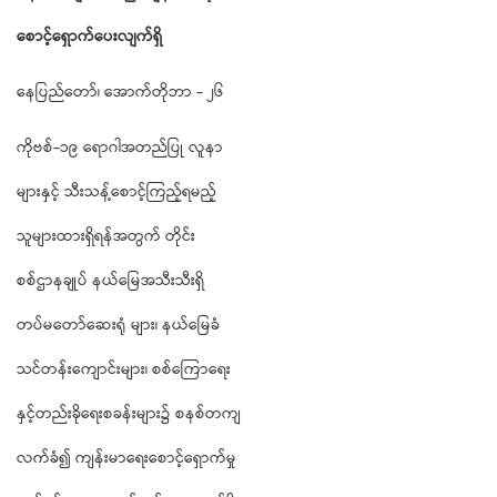
စောင့်ရှောက်ပေးလျက်ရှိ
နေပြည်တော်၊ အောက်တိုဘာ - ၂၆
ကိုဗစ်-၁၉ ရောဂါအတည်ပြု လူနာ
များနှင့် သီးသန့်စောင့်ကြည့်ရမည့်
သူများထားရှိရန်အတွက် တိုင်း
စစ်ဌာနချုပ် နယ်မြေအသီးသီးရှိ
တပ်မတော်ဆေးရုံ များ၊ နယ်မြေခံ
သင်တန်းကျောင်းများ၊ စစ်ကြောရေး
နှင့်တည်းခိုရေးစခန်းများ၌ စနစ်တကျ
လက်ခံ၍ ကျန်းမာရေးစောင့်ရှောက်မှု