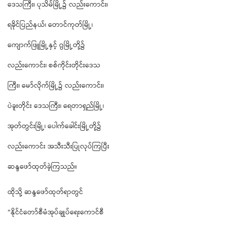
ဒေသကြီး၊ ပုသိမ်မြို့၌ လည်းကောင်း၊
ရခိုင်ပြည်နယ်၊ တောင်ကုတ်မြို့၊
ကျောက်ဖြူမြို့နှင့် ဂွမြို့တို့၌
လည်းကောင်း၊ စစ်ကိုင်းတိုင်းဒေသ
ကြီး၊ မော်လိုက်မြို့၌ လည်းကောင်း၊
ပဲခူးတိုင်း ဒေသကြီး၊ ရေတာရှည်မြို့၊
အုတ်တွင်းမြို့၊ ပေါက်ခေါင်းမြို့တို့၌
လည်းကောင်း အသီးသီးပြုလုပ်ကြပြီး
ဆန္ဒဖော်ထုတ်ခဲ့ကြသည်။
ထိုသို့ ဆန္ဒဖော်ထုတ်ရာတွင်
“နိုင်ငံတော်စီမံအုပ်ချုပ်ရေးကောင်စီ