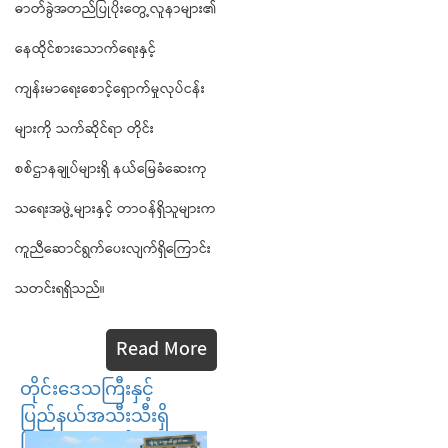
ဓာတ်ခွဲအတည်ပြုပိုးတွေ့လူနာများ၏
နေထိုင်စားသောက်ရေးနှင့်
ကျန်းမာရေးစောင့်ရှောက်မှုလုပ်ငန်း
များကို သက်ဆိုင်ရာ တိုင်း
စစ်ဌာနချုပ်များရှိ နယ်မြေခံဆေးကု
သရေးအဖွဲ့များနှင့် တာဝန်ရှိသူများက
ကူညီဆောင်ရွက်ပေးလျက်ရှိကြောင်း
သတင်းရရှိသည်။
Read More
တိုင်းဒေသကြီးနှင့်
ပြည်နယ်အသီးသီးရှိ
မြို့နယ်များ၌ နိုင်ငံတော်