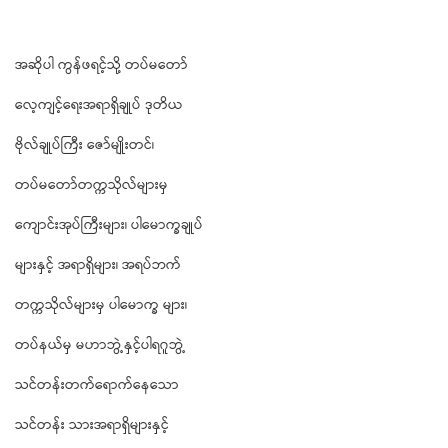
အဆိုပါ ကွန်ဖရင့်သို့ တပ်မတော်
လေ့ကျင့်ရေးအရာရှိချုပ် ဒုတိယ
ဗိုလ်ချုပ်ကြီး ဇော်မျိုးတင်၊
တပ်မတော်တက္ကသိုလ်များမှ
ကျောင်းအုပ်ကြီးများ၊ ပါမောက္ခချုပ်
များနှင့် အရာရှိများ၊ အရပ်ဘက်
တက္ကသိုလ်များမှ ပါမောက္ခ များ၊
တပ်နယ်မှ မဟာဘွဲ့နှင့်ပါရဂူဘွဲ့
သင်တန်းတက်ရောက်နေသော
သင်တန်း သားအရာရှိများနှင့်