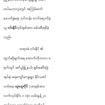
တပ်မဟာ(၃)တွင် အကြမ်းဖက်
ဖောက်ခွဲရေး သင်တန်း တက်ရောက်ခဲ့
သူ
ဝင်းနိုင်
(၄၆)နှစ်အား ဖမ်းဆီးရမိခဲ့
သည်။
တရားခံ ဝင်းနိုင် ၏
ထွက်ဆိုချက်အရ အောက်တိုဘာလ ၈
ရက်တွင် အင်္ဂပူမြို့နယ်၊ ရှမ်းခေါင်းဗြဲ
အုပ်စု၊ ရေကျော်ကျေးရွာ၊ ခိုင်သဇင်
လမ်းနေ
ထူးထူးပိုင်
(၁၈)နှစ်အား
လက်လုပ်မိုင်း ၁ လုံး၊ ယမ်းမှုန့် ၂၀