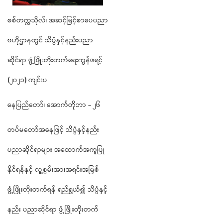
စစ်တက္ကသိုလ်၊ အဆင့်မြင့်စာပေပညာ
ဗဟိုဌာနတွင် သိပ္ပံနှင့်နည်းပညာ
ဆိုင်ရာ ဖွံ့ဖြိုးတိုးတက်ရေးကွန်ဖရင့်
(
၂၀၂၁
)
ကျင်းပ
နေပြည်တော်၊ အောက်တိုဘာ - ၂၆
တပ်မတော်အနေဖြင့် သိပ္ပံနှင့်နည်း
ပညာဆိုင်ရာများ အထောက်အကူပြု
နိုင်ရန်နှင့် လူ့စွမ်းအားအရင်းအမြစ်
ဖွံ့ဖြိုးတိုးတက်ရန် ရည်ရွယ်၍ သိပ္ပံနှင့်
နည်း ပညာဆိုင်ရာ ဖွံ့ဖြိုးတိုးတက်