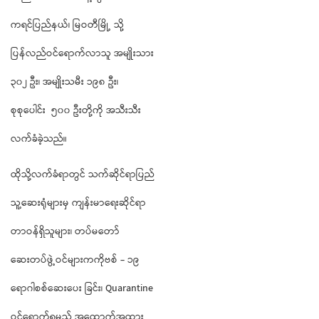
ကရင်ပြည်နယ်၊ မြဝတီမြို့ သို့
ပြန်လည်ဝင်ရောက်လာသူ အမျိုးသား
၃၀၂ ဦး၊ အမျိုးသမီး ၁၉၈ ဦး၊
စုစုပေါင်း ၅၀၀ ဦးတို့ကို အသီးသီး
လက်ခံခဲ့သည်။
ထိုသို့လက်ခံရာတွင် သက်ဆိုင်ရာပြည်
သူ့ဆေးရုံများမှ ကျန်းမာရေးဆိုင်ရာ
တာဝန်ရှိသူများ၊ တပ်မတော်
ဆေးတပ်ဖွဲ့ဝင်များကကိုဗစ် - ၁၉
ရောဂါစစ်ဆေးပေး ခြင်း၊ Quarantine
ဝင်ရောက်ရမည့် အထောက်အထား