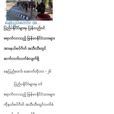
အားနယ်စပ်ဂိတ်
အသီးသီးတွင် ဆက်လက်
လက်ခံလျက်ရှိ
နေပြည်တော်၊ အ...
ပြည်ပနိုင်ငံများမှ
ပြန်လည်ဝင်
ရောက်လာသည့်
မြန်မာနိုင်ငံသားများ
အားနယ်စပ်ဂိတ်
အသီးသီးတွင်
ဆက်လက်လက်ခံလျက်ရှိ
နေပြည်တော်၊ အောက်တိုဘာ - ၂၆
ပြည်ပနိုင်ငံများမှ ဝင်
ရောက်လာသည့် မြန်မာနိုင်ငံသားများ
ကိုနယ်စပ်ဂိတ် အသီးသီးတွင်လက်ခံ