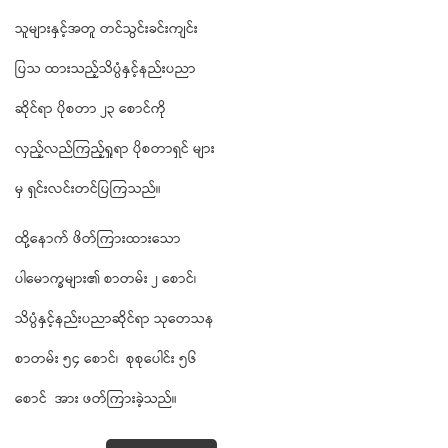
သူများနှင့်အတူ တင်သွင်းခင်းကျင်း
ပြသ ထားသည့်သိပ္ပံနှင့်နည်းပညာ
ဆိုင်ရာ ပိုစတာ ၂၃ စောင်ကို
လှည့်လည်ကြည့်ရှုရာ ပိုစတာရှင် များ
မှ ရှင်းလင်းတင်ပြကြသည်။
ထို့နောက် ဖိတ်ကြားထားသော
ပါမောက္ခများ၏ စာတမ်း ၂ စောင်၊
သိပ္ပံနှင့်နည်းပညာဆိုင်ရာ သုတေသန
စာတမ်း ၅၄ စောင်၊ စုစုပေါင်း ၅၆
စောင် အား ဖတ်ကြားခဲ့သည်။