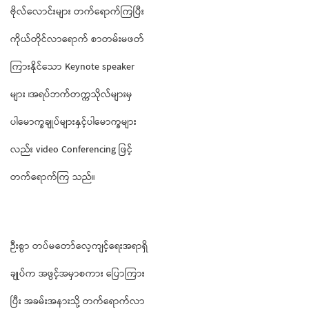
ဗိုလ်လောင်းများ တက်ရောက်ကြပြီး
ကိုယ်တိုင်လာရောက် စာတမ်းမဖတ်
ကြားနိုင်သော Keynote speaker
များ ၊အရပ်ဘက်တက္ကသိုလ်များမှ
ပါမောက္ခချုပ်များနှင့်ပါမောက္ခများ
လည်း video Conferencing ဖြင့်
တက်ရောက်ကြ သည်။
ဉီးစွာ တပ်မတော်လေ့ကျင့်ရေးအရာရှိ
ချုပ်က အဖွင့်အမှာစကား ပြောကြား
ပြီး အခမ်းအနားသို့ တက်ရောက်လာ