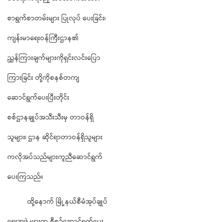
စာရွက်စာတမ်းများ ပြုလုပ် ပေးခြင်း၊
ကျန်းမာရေးဝန်ကြီးဌာန၏
ညွှန်ကြားချက်များကိုရှင်းလင်းပြော
ကြားခြင်း တို့ကိုစနစ်တကျ
ဆောင်ရွက်ပေးပြီးတိုင်း
စစ်ဌာနချုပ်အသီးသီးမှ တာဝန်ရှိ
သူများ၊ ဌာန ဆိုင်ရာတာဝန်ရှိသူများ
ကလိုအပ်သည်များကူညီဆောင်ရွက်
ပေးကြသည်။
ထို့နောက် မြို့နယ်စီမံအုပ်ချုပ်
ရေးအဖွဲ့များက စီစဉ်ဆောင်ရွက်ပေး