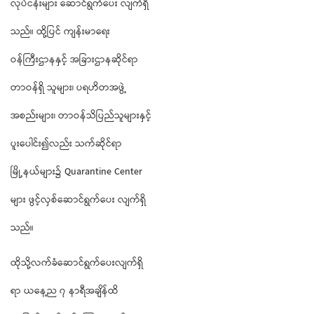
လုပ်ငန်းများ ဆောင်ရွက်ပေး လျက်ရှိ
သည်။ ထို့ပြင် ကျန်းမာရေး
ဝန်ကြီးဌာနနှင့် အခြားဌာနဆိုင်ရာ
တာဝန်ရှိ သူများ၊ ပရဟိတအဖွဲ့
အစည်းများ၊ တာဝန်သိပြည်သူများနှင့်
ပူးပေါင်း၍လည်း သက်ဆိုင်ရာ
မြို့နယ်များ၌ Quarantine Center
များ ဖွင့်လှစ်ဆောင်ရွက်ပေး လျက်ရှိ
သည်။
ထိုသို့လက်ခံဆောင်ရွက်ပေးလျက်ရှိ
ရာ ယနေ့ည ၇ နာရီအချိန်ထိ