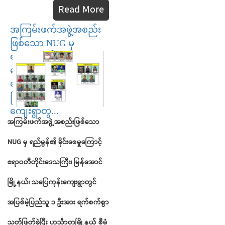
Read More
အကြမ်းဖက်အဖွဲ့အစည်း
ဖြစ်သော NUG မှ
ရည်မွန်၏ ခိုင်းစေမှု
ကြောင့် ဧရာဝတီတိုင်း
ဒေသကြီး၊ မြန်အောင်
မြို့နယ်၊ သပြေကုန်း
ကျေးရွာတွ...
အကြမ်းဖက်အဖွဲ့အစည်းဖြစ်သော
NUG
မှ
ရည်မွန်၏
ခိုင်းစေမှုကြောင့်
ဧရာဝတီတိုင်းဒေသကြီး၊
မြန်အောင်
မြို့နယ်၊
သပြေကုန်းကျေးရွာတွင်
အပြစ်မဲ့ပြည်သူ
၁
ဦးအား
ရက်စက်စွာ
သတ်ဖြတ
်ခဲ့ပြီး
ဟင်္သာတမြို့နယ်
စီမံ