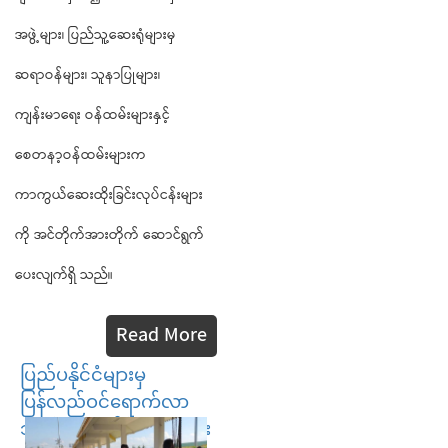
အဖွဲ့များ၊ ပြည်သူ့ဆေးရုံများမှ
ဆရာဝန်များ၊ သူနာပြုများ၊
ကျန်းမာရေး ဝန်ထမ်းများနှင့်
စေတနာ့ဝန်ထမ်းများက
ကာကွယ်ဆေးထိုးခြင်းလုပ်ငန်းများ
ကို အင်တိုက်အားတိုက် ဆောင်ရွက်
ပေးလျက်ရှိ သည်။
Read More
ပြည်ပနိုင်ငံများမှ
ပြန်လည်ဝင်ရောက်လာ
သည့် မြန်မာနိုင်ငံသားများ