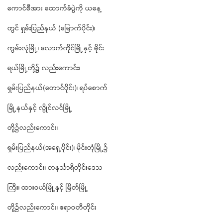
ကောင်စီအား ထောက်ခံပွဲကို ယနေ့
တွင် ရှမ်းပြည်နယ် (မြောက်ပိုင်း)၊
ကွမ်းလုံမြို့၊ လောက်ကိုင်မြို့နှင့် မိုင်း
ရယ်မြို့တို့၌ လည်းကောင်း၊
ရှမ်းပြည်နယ်(တောင်ပိုင်း)၊ ရပ်စောက်
မြို့နယ်နှင့် လွိုင်လင်မြို့
တို့၌လည်းကောင်း၊
ရှမ်းပြည်နယ်(အရှေ့ပိုင်း)၊ မိုင်းတုံမြို့၌
လည်းကောင်း၊ တနင်္သာရီတိုင်းဒေသ
ကြီး၊ ထားဝယ်မြို့နှင့် မြိတ်မြို့
တို့၌လည်းကောင်း၊ ဧရာဝတီတိုင်း