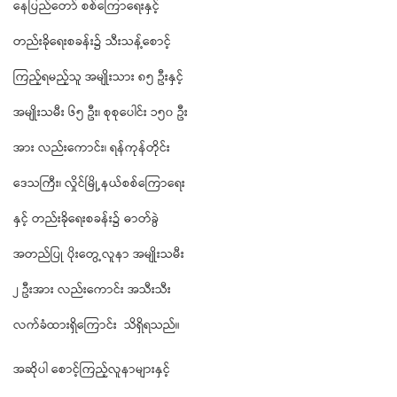
နေပြည်တော် စစ်ကြောရေးနှင့်
တည်းခိုရေးစခန်း၌ သီးသန့်စောင့်
ကြည့်ရမည့်သူ အမျိုးသား ၈၅ ဦးနှင့်
အမျိုးသမီး ၆၅ ဦး၊ စုစုပေါင်း ၁၅၀ ဦး
အား လည်းကောင်း၊ ရန်ကုန်တိုင်း
ဒေသကြီး၊ လှိုင်မြို့နယ်စစ်ကြောရေး
နှင့် တည်းခိုရေးစခန်း၌ ဓာတ်ခွဲ
အတည်ပြု ပိုးတွေ့လူနာ အမျိုးသမီး
၂ ဦးအား လည်းကောင်း အသီးသီး
လက်ခံထားရှိကြောင်း သိရှိရသည်။
အဆိုပါ စောင့်ကြည့်လူနာများနှင့်