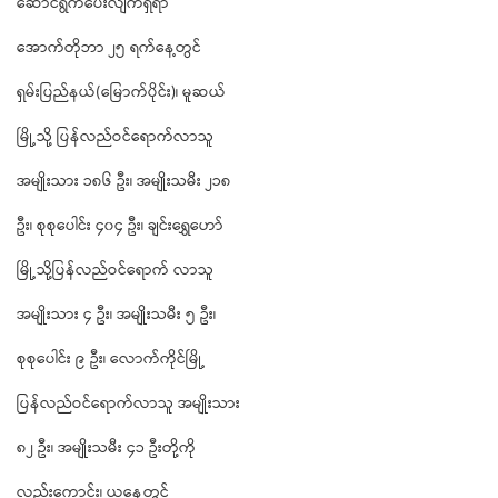
ဆောင်ရွက်ပေးလျက်ရှိရာ
အောက်တိုဘာ ၂၅ ရက်နေ့တွင်
ရှမ်းပြည်နယ်(မြောက်ပိုင်း)၊ မူဆယ်
မြို့သို့ ပြန်လည်ဝင်ရောက်လာသူ
အမျိုးသား ၁၈၆ ဦး၊ အမျိုးသမီး ၂၁၈
ဦး၊ စုစုပေါင်း ၄၀၄ ဦး၊ ချင်းရွှေဟော်
မြို့သို့ပြန်လည်ဝင်ရောက် လာသူ
အမျိုးသား ၄ ဦး၊ အမျိုးသမီး ၅ ဦး၊
စုစုပေါင်း ၉ ဦး၊ လောက်ကိုင်မြို့
ပြန်လည်ဝင်ရောက်လာသူ အမျိုးသား
၈၂ ဦး၊ အမျိုးသမီး ၄၁ ဦးတို့ကို
လည်းကောင်း၊ ယနေ့တွင်