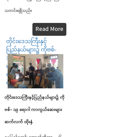
သတင်းရရှိသည်။
Read More
တိုင်းဒေသကြီးနှင့်
ပြည်နယ်များ၌ ကိုဗစ်-
၁၉ ရောဂါ ကာကွယ်ဆေး
များ ဆက်လက် ထိုးနှံ
နေပြည်တော်၊
အောက်တိုဘာ - ၂၆
တိုင်းဒေသကြီးနှင့်ပြည်နယ်များ၌
ကို
ဗစ်
-
၁၉
ရောဂါ
ကာကွယ်ဆေးများ
ဆက်လက်
ထိုးနှံ