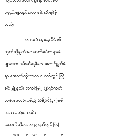
ကျပ်သား၊ ဖောက်ခွဲရေး ဆက်စပ်
ပစ္စည်းများနှင့်အတူ ဖမ်းဆီးရမိခဲ့
သည်။
တရားခံ ထူးထူးပိုင် ၏
ထွက်ဆိုချက်အရ ဆက်စပ်တရားခံ
များအား ဖမ်းဆီးရမိရေး ဆောင်ရွက်ခဲ့
ရာ အောက်တိုဘာလ ၈ ရက်တွင် ကြံ
ခင်းမြို့နယ်၊ ဘက်ရဲမြို့၊ (၂)ရပ်ကွက်၊
လမ်းမတော်လမ်း၌
သန့်စင်
(၃၅)နှစ်
အား လည်းကောင်း၊
အောက်တိုဘာလ ၉ ရက်တွင် မြန်