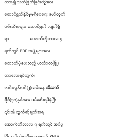
ထား၍ သတ်ဖြတ်ခြင်းတို့အား
ဆောင်ရွက်နိုင်မှုမရှိစေရေး ဖော်ထုတ်
ဖမ်းဆီးမှုများ ဆောင်ရွက် လျက်ရှိ
ရာ အောက်တိုဘာလ ၄
ရက်တွင် PDF အဖွဲ့များအား
ထောက်ပံ့ပေးသည့် ဟင်္သာတမြို့၊
တာလေးရပ်ကွက်၊
လင်းလွန်းပင်(၂)လမ်းနေ
အိသက်
ပိုင်
(၃၁)နှစ်အား ဖမ်းဆီးရမိခဲ့ပြီး
၎င်း၏ ထွက်ဆိုချက်အရ
အောက်တိုဘာလ ၇ ရက်တွင် အင်္ဂပူ
မြို့နယ်၊ မဲဇလီစုကျေးရွာ၌ KNLA