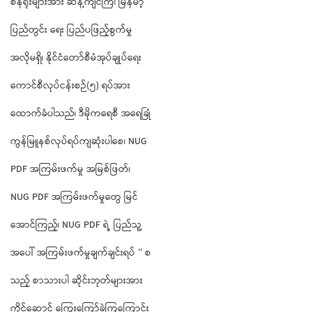
စိန်ရိုးများအား ဆန့်ကျင်ကြ၊ မြန်မာ့
ပြည်တွင်း ရေး ပြည်ပဖြည့်စွက်မှု
အလိုမရှိ၊ နိုင်ငံတော်စီမံအုပ်ချုပ်ရေး
ကောင်စီလုပ်ငန်းစဉ်(၅) ရပ်အား
ထောက်ခံပါသည်၊ ဒီမိုကရေစီ အရေခြုံ
ကွန်မြူနစ်လုပ်ရပ်ကျဆုံးပါစေ၊ NUG
PDF အကြမ်းဖက်မှု အမြစ်ဖြတ်၊
NUG PDF အကြမ်းဖက်မှုတွေ မြင်
အောင်ကြည့်၊ NUG PDF ရဲ့ ပြည်သူ့
အပေါ် အကြမ်းဖက်မှုချက်ချင်းရပ် ’’ စ
သည့် စာသားပါ ဆိုင်းဘုတ်များအား
ကိုင်ဆောင် ကြွေးကြော်ခဲ့ကြကြောင်း