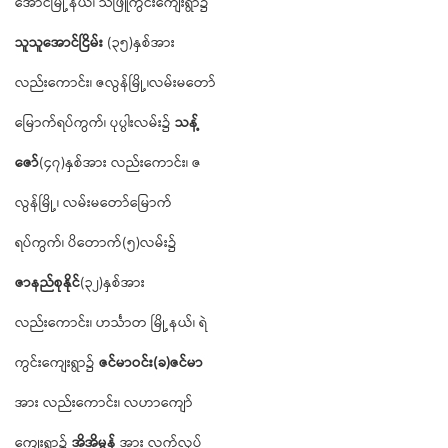
အောင်မြို့နယ်၊ သဲဖြူကွင်းကျေးရွာ၌
သူသူအောင်ငြိမ်း
(၃၅)နှစ်အား
လည်းကောင်း၊ ဇလွန်မြို့၊လမ်းမတော်
မြောက်ရပ်ကွက်၊ ပုပ္ပါးလမ်း၌
သန့်
ဇော်
(၄၇)နှစ်အား လည်းကောင်း၊ ဇ
လွန်မြို့၊ လမ်းမတော်မြောက်
ရပ်ကွက်၊ ပိတောက်(၅)လမ်း၌
ဇာနည်စုနိုင်
(၃၂)နှစ်အား
လည်းကောင်း၊ ဟင်္သာတ မြို့နယ်၊ ရဲ
ကွင်းကျေးရွာ၌
ဇင်မာဝင်း
(
ခ
)
ဇင်မာ
အား လည်းကောင်း၊ လဟာကျော်
ကျေးရွာ၌
အိအိမွန်
အား လက်လုပ်