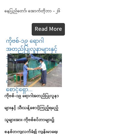
နေပြည်တော်၊ အောက်တိုဘာ - ၂၆
Read More
ကိုဗစ်-၁၉ ရောဂါ
အတည်ပြုလူနာများနှင့်
သီးသန့်စောင့်ကြည့်ရမည့်
သူများအား ကိုဗစ်စင်တာ
များ၌ စနစ်တကျ
လက်ခံ၍ ကျန်းမာရေး
စောင့်ရှော...
ကိုဗစ်
-
၁၉
ရောဂါအတည်ပြုလူနာ
များနှင့်
သီးသန့်စောင့်ကြည့်ရမည့်
သူများအား
ကိုဗစ်စင်တာများ၌
စနစ်တကျလက်ခံ၍
ကျန်းမာရေး