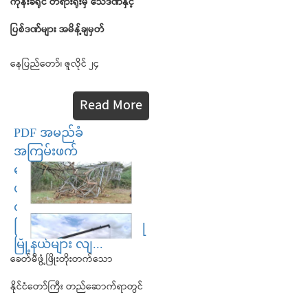
ကုန်းခရိုင် တရားရုံးမှ သေဒဏ်နှင့်
ပြစ်ဒဏ်များ အမိန့်ချမှတ်
နေပြည်တော်၊ ဇူလိုင် ၂၄
Read More
PDF အမည်ခံ
အကြမ်းဖက်
သောင်းကျန်းသူများ
ဖျက်ဆီးခဲ့သည့် တာဝါ
တိုင်အား ပြန်လည်ပြုပြင်
ပြီးစီး၍ ပခုက္ကူ၊ ရေစကြို
မြို့နယ်များ လျ...
ခေတ်မီဖွံ့ဖြိုးတိုးတက်သော
နိုင်ငံတော်ကြီး တည်ဆောက်ရာတွင်