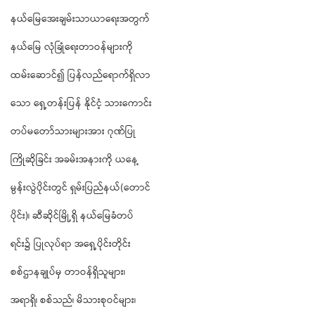
နယ်မြေအေးချမ်းသာယာရေးအတွက်
နယ်မြေ လုံခြုံရေးတာဝန်များကို
ထမ်းဆောင်၍ ပြန်လည်ရောက်ရှိလာ
သော ရှေ့တန်းပြန် နိုင်ငံ့ သားကောင်း
တပ်မတော်သားများအား ဂုဏ်ပြု
ကြိုဆိုခြင်း အခမ်းအနားကို ယနေ့
မွန်းလွဲပိုင်းတွင် ရှမ်းပြည်နယ်(တောင်
ပိုင်း)၊ ဆီဆိုင်မြို့ရှိ နယ်မြေခံတပ်
ရင်း၌ ပြုလုပ်ရာ အရှေ့ပိုင်းတိုင်း
စစ်ဌာနချုပ်မှ တာဝန်ရှိသူများ၊
အရာရှိ၊ စစ်သည်၊ မိသားစုဝင်များ၊