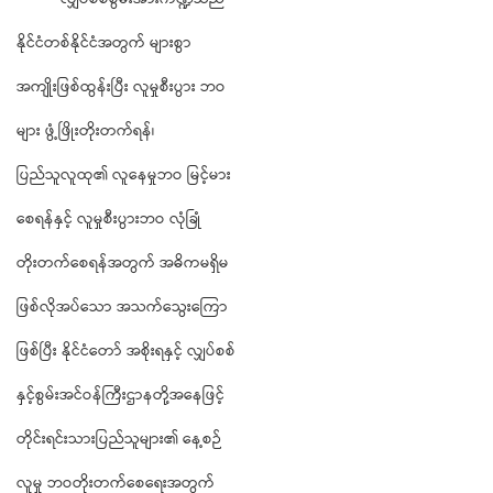
နိုင်ငံတစ်နိုင်ငံအတွက် များစွာ
အကျိုးဖြစ်ထွန်းပြီး လူမှုစီးပွား ဘဝ
များ ဖွံ့ဖြိုးတိုးတက်ရန်၊
ပြည်သူလူထု၏ လူနေမှုဘဝ မြင့်မား
စေရန်နှင့် လူမှုစီးပွားဘဝ လုံခြုံ
တိုးတက်စေရန်အတွက် အဓိကမရှိမ
ဖြစ်လိုအပ်သော အသက်သွေးကြော
ဖြစ်ပြီး နိုင်ငံတော် အစိုးရနှင့် လျှပ်စစ်
နှင့်စွမ်းအင်ဝန်ကြီးဌာနတို့အနေဖြင့်
တိုင်းရင်းသားပြည်သူများ၏ နေ့စဉ်
လူမှု ဘဝတိုးတက်စေရေးအတွက်