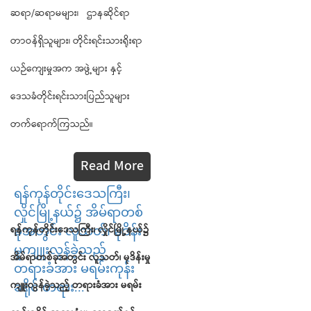
ဆရာ/ဆရာမများ၊ ဌာနဆိုင်ရာ
တာဝန်ရှိသူများ၊ တိုင်းရင်းသားရိုးရာ
ယဉ်ကျေးမှုအက အဖွဲ့များ နှင့်
ဒေသခံတိုင်းရင်းသားပြည်သူများ
တက်ရောက်ကြသည်။
Read More
ရန်ကုန်တိုင်းဒေသကြီး၊
လှိုင်မြို့နယ်၌ အိမ်ရာတစ်
ရန်ကုန်တိုင်းဒေသကြီး၊ လှိုင်မြို့နယ်၌
ခုအတွင်း လူသတ်၊ မုဒိန်း
မှုကျူးလွန်ခဲ့သည့်
အိမ်ရာတစ်ခုအတွင်း လူသတ်၊ မုဒိန်းမှု
တရားခံအား မရမ်းကုန်း
ကျူးလွန်ခဲ့သည့် တရားခံအား မရမ်း
ခရိုင် တရား...