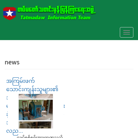
Skip to main content
Toggl
naviga
news
အကြမ်းဖက်
သောင်းကျန်းသူများ၏
အဖျက်အမှောင့်လုပ်ရပ်
များကြောင့် ပျက်စီးဆုံးရှုံး
ခဲ့ရသည့် လျှပ်စစ်အခြေခံ
အဆောက်အအုံများ ပြန်
လည...
လျှပ်စစ်စွမ်းအားကဏ္ဍသည်