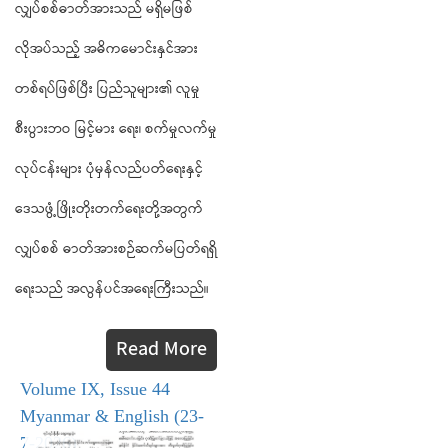
လျှပ်စစ်ဓာတ်အားသည် မရှိမဖြစ်
လိုအပ်သည့် အဓိကမောင်းနှင်အား
တစ်ရပ်ဖြစ်ပြီး ပြည်သူများ၏ လူမှု
စီးပွားဘဝ မြင့်မား ရေး၊ စက်မှုလက်မှု
လုပ်ငန်းများ ပုံမှန်လည်ပတ်ရေးနှင့်
ဒေသဖွံ့ဖြိုးတိုးတက်ရေးတို့အတွက်
လျှပ်စစ် ဓာတ်အားစဉ်ဆက်မပြတ်ရရှိ
ရေးသည် အလွန်ပင်အရေးကြီးသည်။
Read More
Volume IX, Issue 44
Myanmar & English (23-
7-2026)