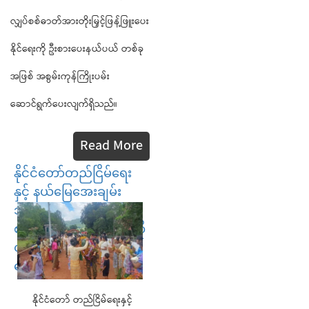
လျှပ်စစ်ဓာတ်အားတိုးမြှင့်ဖြန့်ဖြူးပေး
နိုင်ရေးကို ဦးစားပေးနယ်ပယ် တစ်ခု
အဖြစ် အစွမ်းကုန်ကြိုးပမ်း
ဆောင်ရွက်ပေးလျက်ရှိသည်။
Read More
နိုင်ငံတော်တည်ငြိမ်ရေး
နှင့် နယ်မြေအေးချမ်း
သာယာရေးအတွက်
စစ်ဆင်ရေး တာဝန်များကို
ထမ်းဆောင်ခဲ့သည့်
ရှေ့တန်းပြန် နိုင်ငံ့သာ...
နိုင်ငံတော် တည်ငြိမ်ရေးနှင့်