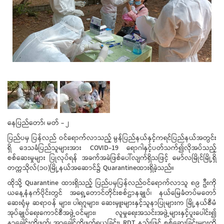
နေပြည်တော်၊ မတ် - ၂
ပြည်ပမှ ပြန်လည် ဝင်ရောက်လာသည့် မွန်ပြည်နယ်နှင့်ကရင်ပြည်နယ်အတွင်း
ရှိ ဒေသခံပြည်သူများအား COVID-19 ရောဂါနှင့်ပတ်သက်၍လိုအပ်သည့်
စစ်ဆေးမှုများ ပြုလုပ်ရန် အခက်အခဲဖြစ်ပေါ်လျက်ရှိသဖြင့် မော်လမြိုင်မြို့ရှိ
တက္ကသိုလ်(၁၀)မြို့နယ်အဆောင်၌ Quarantineထားရှိခဲ့သည်။
ထိုသို့ Quarantine ထားရှိသည့် ပြည်ပမှပြန်လည်ဝင်ရောက်လာသူ ၈၉ ဦးကို
ယနေ့နံနက်ပိုင်းတွင် အရှေ့တောင်တိုင်းစစ်ဌာနချုပ်၊ နယ်မြေခံတပ်မတော်
ဆေးရုံမှ ဆရာဝန် များ၊ ပါရဂူများ၊ ဆေးမှူးများနှင့်သူနာပြုများက မြို့နယ်စီမံ
အုပ်ချုပ်ရေးကောင်စီအဖွဲ့ဝင်များ၊ လူမှုရေးအသင်းအဖွဲ့များနှင့်ပူးပေါင်း၍
နှာခေါင်းတို့ဖတ်၊ အာခေါင်တို့ဖတ်ရယူခြင်း၊ RDT နည်းဖြင့် စစ်ဆေးခြင်းများကို