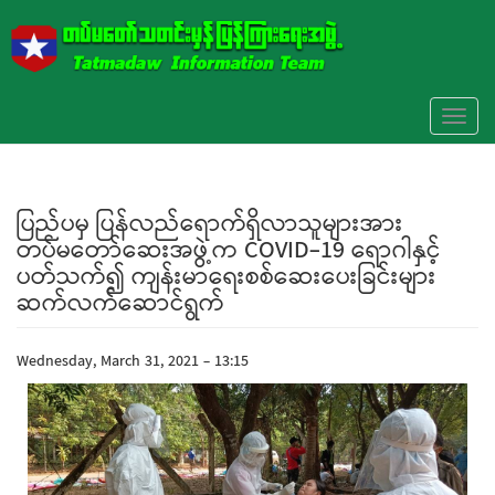
Skip to main content
Toggl
naviga
ပြည်ပမှ ပြန်လည်ရောက်ရှိလာသူများအား
တပ်မတော်ဆေးအဖွဲ့က COVID-19 ရောဂါနှင့်
ပတ်သက်၍ ကျန်းမာရေးစစ်ဆေးပေးခြင်းများ
ဆက်လက်ဆောင်ရွက်
Wednesday, March 31, 2021 - 13:15