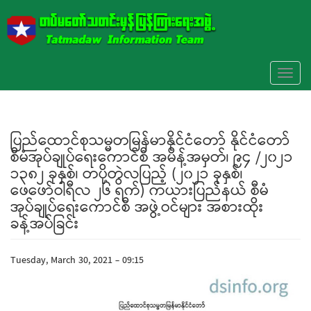
Skip to main content
Toggl
naviga
ပြည်ထောင်စုသမ္မတမြန်မာနိုင်ငံတော် နိုင်ငံတော်
စီမံအုပ်ချုပ်ရေးကောင်စီ အမိန့်အမှတ်၊ ၉၄ /၂၀၂၁
၁၃၈၂ ခုနှစ်၊ တပို့တွဲလပြည့် (၂၀၂၁ ခုနှစ်၊
ဖေဖော်ဝါရီလ ၂၆ ရက်) ကယားပြည်နယ် စီမံ
အုပ်ချုပ်ရေးကောင်စီ အဖွဲ့ဝင်များ အစားထိုး
ခန့်အပ်ခြင်း
Tuesday, March 30, 2021 - 09:15