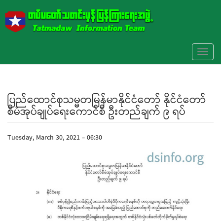
Skip to main content
Toggl
naviga
ပြည်ထောင်စုသမ္မတမြန်မာနိုင်ငံတော် နိုင်ငံတော်
စီမံအုပ်ချုပ်ရေးကောင်စီ ဦးတည်ချက် ၉ ရပ်
Tuesday, March 30, 2021 - 06:30