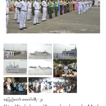
နေပြည်တော်၊ ဖေဖော်ဝါရီ - ၂၃