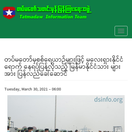
Skip to main content
Toggl
naviga
တပ်မတော်မှစစ်ရေယာဉ်များဖြင့် မလေးရှားနိုင်ငံ
ရောက် နေရပ်ပြန်လိုသည့် မြန်မာနိုင်ငံသား များ
အား ပြန်လည်ခေါ်ဆောင်
Tuesday, March 30, 2021 - 06:00