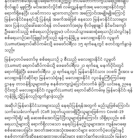
နိုင်ငံတော်စီမံအုပ်ချုပ်ရေးကောင်စီဥက္ကဋ္ဌ၊ တပ်မတော်ကာကွယ်ရေးဦးစီးချုပ်
ဗိုလ်ချုပ် မှူးကြီး မင်းအောင်လှိုင်၏ လမ်းညွှန်ချက်အရ မလေးရှားနိုင်ငံတွင်
ရောက်ရှိနေပြီး ယခင်ကာလ များကတည်းက အကြောင်းအမျိုးမျိုးကြောင့်
မြန်မာနိုင်ငံနေရပ်သို့ ပြန်ရန် အခက်အခဲဖြစ် နေသော မြန်မာနိုင်ငံသားများ
အား ပြန်လည်ခေါ်ဆောင်ရန် တပ်မတော်(ရေ)မှ ဗိုလ်မှူးချုပ် နိုင်မင်းကျော်
ဦးဆောင်သည့် စစ်ရေယာဉ်(မုတ္တမ)၊ ပင်လယ်သွားဆေးရုံရေယာဉ်(သံလွင်)နှင့်
စစ်ရေယာဉ်(ဆင်ဖြူရှင်)တို့သည် ရန်ကုန်မြို့မှ မလေးရှားနိုင်ငံ၊ လူမွတ်
(Lumut)ရေတပ်ဆိပ်ကမ်းသို့ ဖေဖော်ဝါရီလ ၁၅ ရက်နေ့တွင် စတင်ထွက်ခွာခဲ့
သည်။
မြန်မာ့တပ်မတော်မှ စစ်ရေယာဉ် ၃ စီးသည် မလေးရှားနိုင်ငံ လူမွတ်
((Lumut) ရေတပ်ဆိပ်ကမ်းသို့ ဖေဖော်ဝါရီလ ၂၁ ရက်နေ့ မနက်ပိုင်းတွင်
ရောက်ရှိခဲ့ပြီး ဖေဖော်ဝါရီလ ၂၃ ရက်နေ့တွင် မြန်မာနိုင်ငံသား ၁၀၈၆ ဦးအား မ
လေးရှားနိုင်ငံဆိုင်ရာ မြန်မာသံရုံးနှင့် မလေးရှားနိုင်ငံ လူဝန်မှုကြီးကြပ်ရေး
ဌာနမှ တာဝန်ရှိသူများထံမှ စနစ်တကျလွှဲပြောင်းလက်ခံ ခဲ့ပြီး ယင်းနေ့ ညနေ
ပိုင်းတွင် မလေးရှားနိုင်ငံ၊ လူမွတ်(Lumut) ရေတပ်ဆိပ်ကမ်းမှ မြန်မာနိုင်ငံ၊ ရန်
ကုန်မြို့သို့ပြန်လည်ထွက်ခွာခဲ့သည်။
အဆိုပါ မြန်မာနိုင်ငံသားများသည် နေရပ်ပြန်ရန်အတွက် မည်သူဖြစ်ကြောင်း
သက်သေခံလက်မှတ် (CofI )ထုတ်ယူထားရှိပြီးသူများဖြစ်ကာ Covid-19
ရောဂါပိုးရှိ/ မရှိ ဆေးစစ်အောင်မြင်ပြီးသူများဖြစ်ကြောင်း သိရှိရသည်။ စစ်
ရေယာဉ်များသို့ ရောက်ရှိလာသော နေရပ်ပြန်မည့်သူများအား ကျန်းမာရေး
စစ်ဆေးပေးခြင်း၊ အဝတ်အစားအသုံးအဆောင်များ ထောက်ပံ့ပေးခြင်းနှင့်
စနစ်တကျကြိုဆိုနေရာချထားပေးခြင်းများ ဆောင်ရွက်ပေးခဲ့သည်။ မြန်မာ့