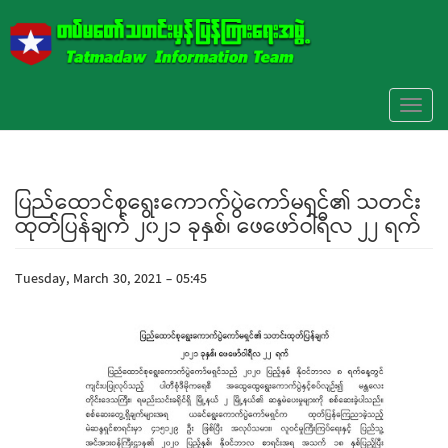
Skip to main content
Toggl
naviga
ပြည်ထောင်စုရွေးကောက်ပွဲကော်မရှင်၏ သတင်း
ထုတ်ပြန်ချက် ၂၀၂၁ ခုနှစ်၊ ဖေဖော်ဝါရီလ ၂၂ ရက်
Tuesday, March 30, 2021 - 05:45