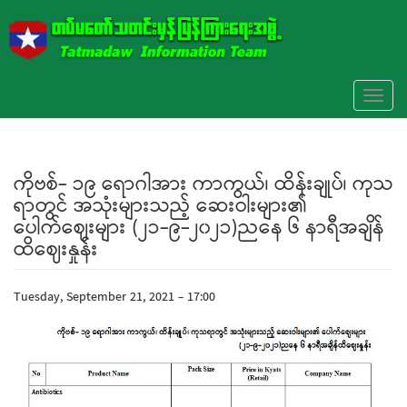
Skip to main content
Toggl
naviga
ကိုဗစ်- ၁၉ ရောဂါအား ကာကွယ်၊ ထိန်းချုပ်၊ ကုသ
ရာတွင် အသုံးများသည့် ဆေးဝါးများ၏
ပေါက်ဈေးများ (၂၁-၉-၂၀၂၁)ညနေ ၆ နာရီအချိန်
ထိဈေးနှုန်း
Tuesday, September 21, 2021 - 17:00