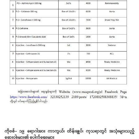
ကိုဗစ်
-
၁၉
ရောဂါအား
ကာကွယ်၊
ထိန်းချုပ်၊
ကုသရာတွင်
အသုံးများသည့်
ဆေးဝါးများ၏
ပေါက်ဈေးများ