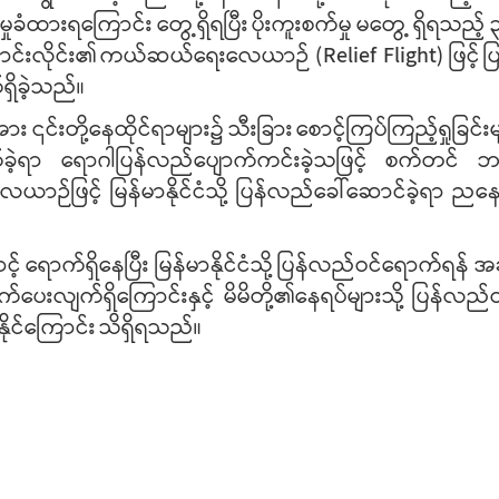
်မှုခံထားရကြောင်း
တွေ့ရှိရပြီး
ပိုးကူးစက်မှု
မတွေ့
ရှိရသည့်
င်းလိုင်း၏
ကယ်ဆယ်ရေးလေယာဉ်
(Relief Flight)
ဖြင့်
ပ
ရှိခဲ့သည်။
အား
၎င်းတို့နေထိုင်ရာများ၌
သီးခြား
စောင့်ကြပ်ကြည့်ရှုခြင်း
ခဲ့ရာ
ရောဂါပြန်လည်ပျောက်ကင်းခဲ့သဖြင့်
စက်တင်
ဘ
ေယာဉ်ဖြင့်
မြန်မာနိုင်ငံသို့
ပြန်လည်ခေါ်ဆောင်ခဲ့ရာ
ညန
င့်
ရောက်ရှိနေပြီး
မြန်မာနိုင်ငံသို့
ပြန်လည်ဝင်ရောက်ရန်
အခ
်ပေးလျက်ရှိကြောင်းနှင့်
မိမိတို့၏နေရပ်များသို့
ပြန်လည်
ုင်ကြောင်း
သိရှိရသည်။