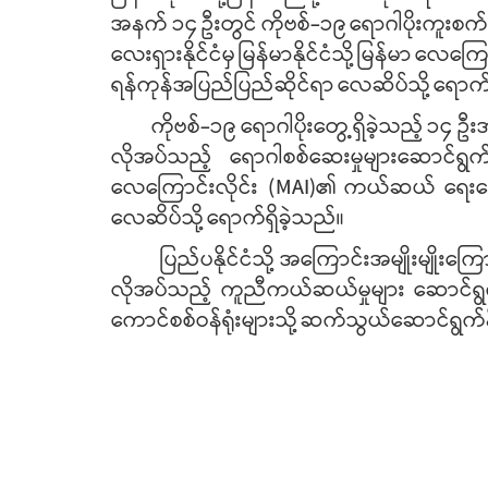
အနက်
၁၄
ဦးတွင်
ကိုဗစ်
-
၁၉
ရောဂါပိုးကူးစက
လေးရှားနိုင်ငံမှ
မြန်မာနိုင်ငံသို့
မြန်မာ
လေကြော
ရန်ကုန်အပြည်ပြည်ဆိုင်ရာ
လေဆိပ်သို့
ရောက်
ကိုဗစ်
-
၁၉
ရောဂါပိုးတွေ့ရှိခဲ့သည့်
၁၄
ဦး
လိုအပ်သည့်
ရောဂါစစ်ဆေးမှုများဆောင်ရွက်
လေကြောင်းလိုင်း
(MAI)
၏
ကယ်ဆယ်
ရေးလ
လေဆိပ်သို့
ရောက်ရှိခဲ့သည်။
ပြည်ပနိုင်ငံသို့
အကြောင်းအမျိုးမျိုးကြော
လိုအပ်သည့်
ကူညီကယ်ဆယ်မှုများ
ဆောင်ရွက
ကောင်စစ်ဝန်ရုံးများသို့
ဆက်သွယ်ဆောင်ရွက်နိ