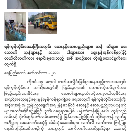
ရန်ကုန်တိုင်းဒေသကြီးအတွင်း
ဆေးနှင့်ဆေးပစ္စည်းများ၊
ဆန်၊
ဆီများ၊
စား
သောက်
ကုန်များနှင့်
အသား၊
ငါးများအား
ဈေးနှုန်းမှန်ကန်စွာဖြင့်
လက်လီလက်ကား
ရောင်းချပေးသည့်
အစီ
အစဉ်အား
တိုးချဲ့ဆောင်ရွက်ပေး
လျက်ရှိ
နေပြည်တော်၊ စက်တင်ဘာ - ၂၀
ကိုဗစ်-၁၉ ရောဂါ တတိယလှိုင်းဖြစ်ပွားနေသည့်ကာလအတွင်း
ရန်ကုန်တိုင်းဒေ သကြီးအတွင်းရှိ ပြည်သူများ၏ ဆေးဝါးလိုအပ်ချက်အား
ဖြည့်ဆည်းပေးနိုင်ရေး၊ ဆေးဝါးများလွယ်လင့်တကူဝယ်ယူနိုင်ရေး
အရည်အသွေးနှင့်ဈေးနှုန်းမှန်ကန်စွာရရှိစေ ရေးအတွက် ရန်ကုန်တိုင်းဒေသကြီး
အစိုးရအဖွဲ့၏ ညွှန်ကြားချက်အရ မြန်မာနိုင်ငံ ဆေးနှင့် ဆေးပစ္စည်းလုပ်ငန်းရှင်
များအသင်း၏စီစဉ်မှုဖြင့် ဒုတိယနေရာအဖြစ် ပန်းဘဲတန်းမြို့နယ်၊ ကုန်သည်
လမ်းနှင့် ဗိုလ်ဆွန်ပက်လမ်းထောင့်ရှိ မြန်မာအပြည်ပြည် ဆိုင်ရာကုန် သွယ်မှု
ဗဟိုဌာန အဆောက်အအုံ၌ အိမ်သုံးဆေးဝါးများ လက်လီ လက်ကား ဖြန့်ဖြူး
ရောင်းချခြင်းအစီအစဉ်ကို ယနေ့တွင် ဆက်လက်ဆောင်ရွက်ခဲ့ရာ ဆေးနှင့်