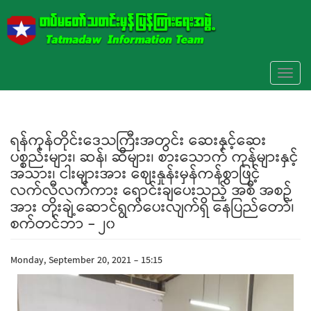
Skip to main content
Toggl
naviga
ရန်ကုန်တိုင်းဒေသကြီးအတွင်း ဆေးနှင့်ဆေး
ပစ္စည်းများ၊ ဆန်၊ ဆီများ၊ စားသောက် ကုန်များနှင့်
အသား၊ ငါးများအား ဈေးနှုန်းမှန်ကန်စွာဖြင့်
လက်လီလက်ကား ရောင်းချပေးသည့် အစီ အစဉ်
အား တိုးချဲ့ဆောင်ရွက်ပေးလျက်ရှိ နေပြည်တော်၊
စက်တင်ဘာ - ၂၀
Monday, September 20, 2021 - 15:15