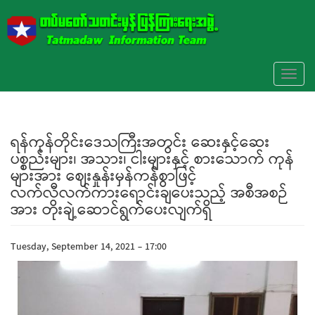
Skip to main content
Toggl
naviga
ရန်ကုန်တိုင်းဒေသကြီးအတွင်း ဆေးနှင့်ဆေး
ပစ္စည်းများ၊ အသား၊ ငါးများနှင့် စားသောက် ကုန်
များအား ဈေးနှုန်းမှန်ကန်စွာဖြင့်
လက်လီလက်ကားရောင်းချပေးသည့် အစီအစဉ်
အား တိုးချဲ့ဆောင်ရွက်ပေးလျက်ရှိ
Tuesday, September 14, 2021 - 17:00