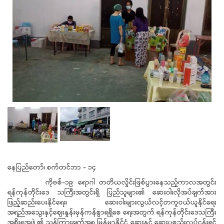
နေပြည်တော်၊ စက်တင်ဘာ - ၁၄
ကိုဗစ်-၁၉ ရောဂါ တတိယလှိုင်းဖြစ်ပွားနေသည့်ကာလအတွင်း
ရန်ကုန်တိုင်းဒေ သကြီးအတွင်းရှိ ပြည်သူများ၏ ဆေးဝါးလိုအပ်ချက်အား
ဖြည့်ဆည်းပေးနိုင်ရေး၊ ဆေးဝါးများလွယ်လင့်တကူဝယ်ယူနိုင်ရေး
အရည်အသွေးနှင့်ဈေးနှုန်းမှန်ကန်စွာရရှိစေ ရေးအတွက် ရန်ကုန်တိုင်းဒေသကြီး
အစိုးရအဖွဲ့၏ ညွှန်ကြားချက်အရ မြန်မာနိုင်ငံ ဆေးနှင့် ဆေးပစ္စည်းလုပ်ငန်းရှင်