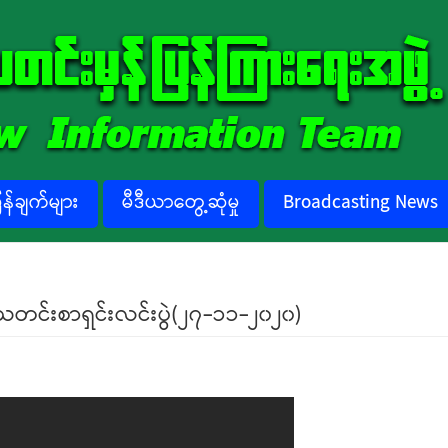
်ချက်များ
မီဒီယာတွေ့ဆုံမှု
Broadcasting News
သတင်းစာရှင်းလင်းပွဲ(၂၇-၁၁-၂၀၂၀)