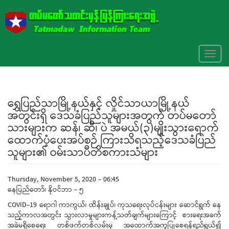
Skip to main content
Toggl
naviga
ရွှေပြည်သာမြို့နယ်နှင့် လှိုင်သာယာမြို့နယ်
အတွင်းရှိ ဒေသခံပြည်သူများအတွက် တပ်မတော်
သားများက ဆန်၊ ဆီ၊ ပဲ အမယ်(၃)မျိုးသွားရောက်
ထောက်ပံ့ပေးအပ်စဉ် ကြားသိရသည့်ဒေသခံပြည်
သူများ၏ ဝမ်းသာပီတိစကားသံများ
Thursday, November 5, 2020 - 06:45
နေပြည်တော်၊ နိုဝင်ဘာ - ၅
COVID-19 ရောဂါ ကာကွယ်၊ ထိန်းချုပ်၊ ကုသရေးလုပ်ငန်းများ ဆောင်ရွက် နေ
သည့်ကာလအတွင်း သွားလာမှုများကန့်သတ်ချက်များကြောင့် စားရေးအခက်
အခဲမရှိစေရေး တစ်ဖက်တစ်လမ်းမှ အထောက်အကူပြုစေရန်ရည်ရွယ်၍