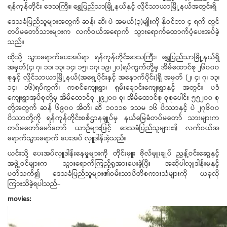
ရန်ကုန်တိုင်း ဒေသကြီး၊ ရွှေပြည်သာမြို့နယ်နှင့် လှိုင်သာယာမြို့နယ်အတွင်းရှိ
ဒေသခံပြည်သူများအတွက် ဆန်၊ ဆီ၊ ပဲ အမယ်(၃)မျိုးကို နိုဝင်ဘာ ၄ ရက် တွင်
တပ်မတော်သားများက လက်ဝယ်အရောက် သွားရောက်ထောက်ပံ့ပေးအပ်ခဲ့
သည်။
ထိုသို့ သွားရောက်ပေးအပ်ရာ ရန်ကုန်တိုင်းဒေသကြီး၊ ရွှေပြည်သာမြို့နယ်ရှိ
အမှတ်(၄၊ ၇၊ ၁၁၊ ၁၃၊ ၁၄၊ ၁၅၊ ၁၇၊ ၁၉၊ ၂၀)ရပ်ကွက်တို့မှ အိမ်ထောင်စု ၂၆၀၀၀
စုနှင့် လှိုင်သာယာမြို့နယ်(အရှေ့ပိုင်းနှင့် အနောက်ပိုင်း)ရှိ အမှတ် (၂၊ ၄၊ ၇၊ ၁၃၊
၁၄၊ ၁၆)ရပ်ကွက်၊ ကစင်ကျေးရွာ၊ ရှမ်းချောင်းကျေးရွာနှင့် အတွင်း ပဒံ
ကျေးရွာအုပ်စုတို့မှ အိမ်ထောင်စု ၂၉၂၀၀ စု၊ အိမ်ထောင်စု စုစုပေါင်း ၅၅၂၀၀ စု
တို့အတွက် ဆန် ၆၉၀၀ အိတ်၊ ဆီ ၁၀၁၁၈ ဒသမ ၁၆ ပိဿာနှင့် ပဲ ၂၇၆၀၀
ပိဿာတို့ကို ရန်ကုန်တိုင်းစစ်ဌာနချုပ်မှ နယ်မြေခံတပ်မတော် သားများက
တပ်မတော်မော်တော် ယာဉ်များဖြင့် ဒေသခံပြည်သူများ၏ လက်ဝယ်အ
ရောက်သွားရောက် ပေးအပ် လှူဒါန်းခဲ့သည်။
ယင်းသို့ ပေးအပ်လှူဒါန်းနေမှုများကို တိုင်းမှူး ဗိုလ်မှူးချုပ် ညွန့်ဝင်းဆွေနှင့်
အဖွဲ့ဝင်များက သွားရောက်ကြည့်ရှုအားပေးခဲ့ပြီး အဆိုပါလှူဒါန်းမှုနှင့်
ပတ်သက်၍ ဒေသခံပြည်သူများ၏ဝမ်းသာပီတိစကားသံများကို ယခုလို
ကြားသိခဲ့ရပါသည်-
movies: