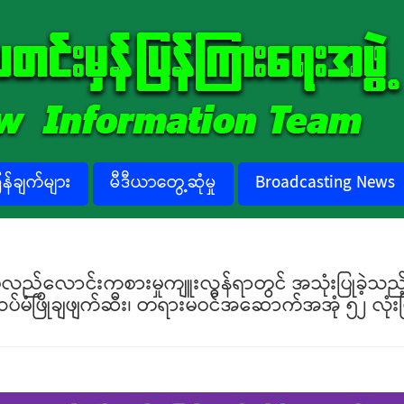
်ချက်များ
မီဒီယာတွေ့ဆုံမှု
Broadcasting News
လိမ်လည်လောင်းကစားမှုကျူးလွန်ရာတွင် အသုံးပြုခဲ့
ဖြိုချဖျက်ဆီး၊ တရားမဝင်အဆောက်အအုံ ၅၂ လုံးဖြို