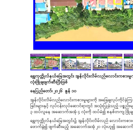
ရွှေကုက္ကိုလ်
နယ်မြေအတွင်း အွန်လိုင်းလိမ်လည်လောင်းကစားမှုကျ
လုံးဖြိုချဖျက်ဆီးပြီးဖြစ်
နေပြည်တော်၊ ၂၀၂၆ ဇွန် ၁၀
အွန်လိုင်းလိမ်လည်လောင်းကစားမှုများကို အခြေချလုပ်ကိုင်ခဲ့က
ခြင်းများနှင့် လုပ်ငန်းလုပ်ဆောင်ရာတွင် အသုံးပြုခဲ့သည့် ပစ္စည
၃ ထပ်လူနေ အဆောက်အအုံ ၄ လုံးကို ထပ်မံ၍ စနစ်တကျ ဖြိုချဖျ
ရွှေကုက္ကိုလ်နယ်မြေအတွင်း၌ အွန်လိုင်းလိမ်လည် လောင်းကစားလ
ဖောက်ခွဲ၍ ဖျက်ဆီးမည့် အဆောက်အအုံ ၂၀ လုံးဟူ၍ အဆောက်အအုံ