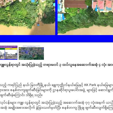
ူးလွန်ရာတွင် အသုံးပြုခဲ့သည့်
တရားမဝင် ၃ ထပ်လူနေအဆောက်အအုံ ၄ လုံး အား
ြသည့်
ကရင်ပြည် နယ်၊ မြဝတီမြို့နယ်၊ ရွှေကုက္ကိုလ်နယ်မြေနှင့် KK Park
နယ်မြေများ
်းများအား စနစ်တကျဖျက်ဆီးခြင်းများကို ဌာနဆိုင်ရာပူးပေါင်းအဖွဲ့ များဖြင့် ဆောင်
က်ဆီးခဲ့ကြောင်း သိရှိရ သည်။
ုပ်ငန်းများ ကျူး လွန်ရာတွင် အသုံးပြုခဲ့သည့် အဆောက်အအုံ ၇၇ လုံးအနက် ယာဉ်ယန္
 အမျိုးအစားအလိုက် ခွဲခြားသတ်မှတ်ပြီး စနစ်တကျ ဖြိုချ ဖျက်ဆီးလျက်ရှိကြော