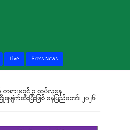
Live
Press News
သည့် တရားမဝင် ၃ ထပ်လူနေ
ချဖျက်ဆီးပြီးဖြစ် နေပြည်တော်၊ ၂၀၂၆