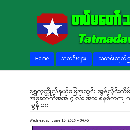
Skip to main content
Home
သတင်းများ
သတင်းထုတ်ပြန
ရွှေကုက္ကိုလ်နယ်မြေအတွင်း အွန်လိုင်း
အဆောက်အအုံ ၄ လုံး အား စနစ်တကျ ထပ်မံ
ဇွန် ၁၀
Wednesday, June 10, 2026 - 04:45