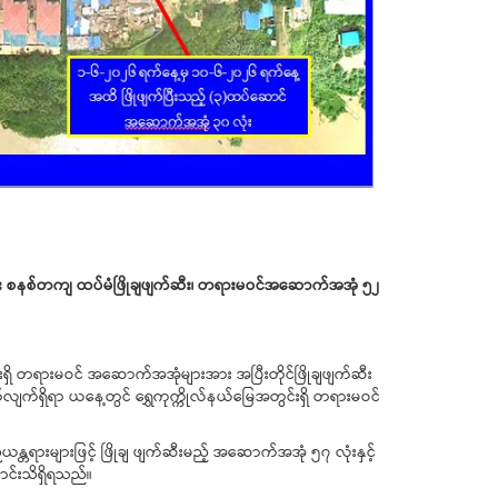
 စနစ်တကျ ထပ်မံဖြိုချဖျက်ဆီး၊ တရားမဝင်အဆောက်အအုံ ၅၂
ရှိ တရားမဝင် အဆောက်အအုံများအား အပြီးတိုင်ဖြိုချဖျက်ဆီး
ရွက်လျက်ရှိရာ ယနေ့တွင် ရွှေကုက္ကိုလ်နယ်မြေအတွင်းရှိ တရားမဝင်
တရားများဖြင့် ဖြိုချ ဖျက်ဆီးမည့် အဆောက်အအုံ ၅၇ လုံးနှင့်
င်းသိရှိရသည်။