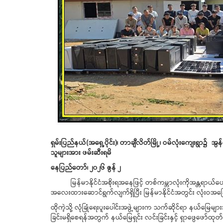
ရှမ်းပြည်နယ်(အရှေ့ပိုင်း)၊ တာချီလိတ်မြို့၊ ဝမ်လုံးကျေးရွာ၌
အွန
သူများအား ဖမ်းဆီးရမိ
နေပြည်တော်၊ ၂၀၂၆ ဇွန် ၂
မြန်မာနိုင်ငံအစိုးရအနေဖြင့် တစ်ကမ္ဘာလုံးကိုအန္တရာယ်
အလေးထားဆောင်ရွက်လျက်ရှိပြီး
မြန်မာနိုင်ငံအတွင်း လုံးဝအခြ
ထိုကဲ့သို့ လုံခြုံရေးပူးပေါင်းအဖွဲ့များက သက်ဆိုင်ရာ နယ်မြေမ
ခြင်းမရှိစေရန်အတွက် နယ်မြေရှင်း လင်းခြင်းနှင့် ရှာဖွေဖော်ထုတ