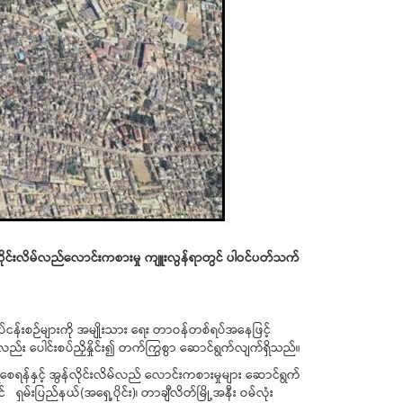
န်လိုင်းလိမ်လည်လောင်းကစားမှု ကျူးလွန်ရာတွင် ပါဝင်ပတ်သက်
လုပ်ငန်းစဉ်များကို အမျိုးသား ရေး တာဝန်တစ်ရပ်အနေဖြင့်
င့်လည်း ပေါင်းစပ်ညှိနှိုင်း၍ တက်ကြွစွာ ဆောင်ရွက်လျက်ရှိသည်။
ှိစေရန်နှင့် အွန်လိုင်းလိမ်လည် လောင်းကစားမှုများ ဆောင်ရွက်
 ရှမ်းပြည်နယ်(အရှေ့ပိုင်း)၊ တာချီလိတ်မြို့အနီး ဝမ်လုံး