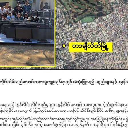
်လိုင်းလိမ်လည်လောင်းကစားမှုကျူးလွန်ရာတွင် အသုံးပြုသည့် ပစ္စည်းများနှင့် အွ
ပေးနေသည့် အွန်လိုင်း လိမ်လည်မှုများ၊ အွန်လိုင်းလောင်းကစားမှုများတိုက်ဖျက်ရေး
ေမပြုနိုင်ရေးအတွက် ပြည်တွင်းအင်အားစုများအပြင် အိမ်နီးချင်းနိုင်ငံ အစိုးရ များနှ
ျားအတွင်း အွန်လိုင်းလိမ်လည်လောင်းကစားမှုလုပ်ကိုင်သူများ အခြေပြုနေထိုင်ခြင်း မရ
်စစ်ဆေးခြင်းလုပ်ငန်းများကို ဆောင်ရွက်ခဲ့ရာ ယနေ့ နံနက် ၁၀ နာရီ ၃၀ မိနစ်ခန့်တွင်