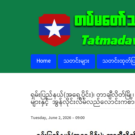
Skip to main content
Home
သတင်းများ
သတင်းထုတ်ပြန
ရှမ်းပြည်နယ်(အရှေ့ပိုင်း)၊ တာချီလိတ်မြ
များနှင့် အွန်လိုင်းလိမ်လည်လောင်းကစာ
Tuesday, June 2, 2026 - 09:00