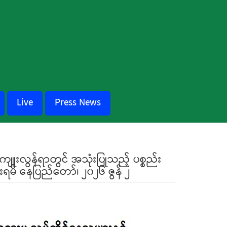
Live
Press News
ုကျူးလွန်ရာတွင် အသုံးပြုသည့် ပစ္စည်း
းရမိ နေပြည်တော်၊ ၂၀၂၆ ဇွန် ၂