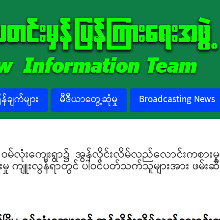
်ချက်များ
မီဒီယာတွေ့ဆုံမှု
Broadcasting News
ို့၊ ဝမ်လုံးကျေးရွာ၌ အွန်လိုင်းလိမ်လည်လောင်းကစားမှ
းမှု ကျူးလွန်ရာတွင် ပါဝင်ပတ်သက်သူများအား ဖမ်းဆီ