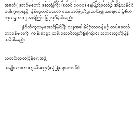
အမှတ်(၂)တပ်မတော် ဆေးရုံကြီး (ခုတင် ၁၀၀၀) နေပြည်တော်၌ အိန္ဒိယနိုင်ငံ
မှပါရဂူများနှင့် မြန်မာ့တပ်မတော် ဆေးတပ်ဖွဲ့တို့ပူးပေါင်း၍ အရေးပေါ်ခွဲစိတ်
ကုသမှုအား ၂ နာရီကြာ ပြုလုပ်ခဲ့ပါသည်။
ခွဲစိတ်ကုသမှုအောင်မြင်ပြီး ယခုအခါ နိုင်ငံ့တာဝန်နှင့် တပ်မတော်
တာဝန်များကို ကျန်းမာစွာ ထမ်းဆောင်လျက်ရှိကြောင်း သတင်းထုတ်ပြန်
အပ်ပါသည်။
သတင်းထုတ်ပြန်ရေးအဖွဲ့
အမျိုးသားကာကွယ်ရေးနှင့်လုံခြုံရေးကောင်စီ