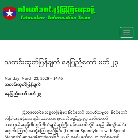
Skip to main content
Toggl
naviga
သတင်းထုတ်ပြန်ချက် နေပြည်တော် မတ် ၂၃
Monday, March 23, 2026 - 14:45
သတင်းထုတ်ပြန်ချက်
နေပြည်တော် မတ် ၂၃
ပြည်ထောင်စုသမ္မတမြန်မာနိုင်ငံတော် ယာယီသမ္မတ၊ နိုင်ငံတော်
လုံခြုံရေးနှင့်အေးချမ်း သာယာရေးကော်မရှင်ဥက္ကဋ္ဌ၊ တပ်မတော်
ကာကွယ်ရေးဦးစီးချုပ် ဗိုလ်ချုပ်မှူးကြီး မင်းအောင်လှိုင် သည် ခါးကျီးပေါင်း
ရောဂါကြောင့် အာရုံကြောညပ်ခြင်း (Lumbar Spondylosis with Spinal
Stenosis) ဝေဒနာခံစားခဲ့ရသဖြင့် ၂၀၂၆ ခုနှစ်၊ မတ်လ ၂၀ ရက်နေ့တွင်