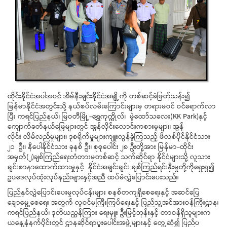
ထိုင်းနိုင်ငံအပါအဝင် အိမ်နီးချင်းနိုင်ငံအချို့ကို တစ်ဆင့်ခံဖြတ်သန်း၍
မြန်မာနိုင်ငံအတွင်းသို့ နယ်စပ်လမ်းကြောင်းများမှ တရားမဝင် ဝင်ရောက်လာ
ပြီး ကရင်ပြည်နယ်၊ မြဝတီမြို့-ရွှေကုက္ကိုလ်၊ မဲ့ထော်သလေး(KK Park)နှင့်
ကျောက်ခတ်နယ်မြေများတွင် အွန်လိုင်းလောင်းကစားမှုများ၊ အွန်
လိုင်း လိမ်လည်မှုများ၊ ဒုစရိုက်မှုများကျူးလွန်ခဲ့ကြသည့် ဖိလစ်ပိုင်နိုင်ငံသား
၂၁ ဦး၊ နီပေါနိုင်ငံသား ခုနစ် ဦး၊ စုစုပေါင်း ၂၈ ဦးတို့အား မြန်မာ-ထိုင်း
အမှတ်(၂)ချစ်ကြည်ရေးတံတားမှတစ်ဆင့် သက်ဆိုင်ရာ နိုင်ငံများသို့ လူသား
ချင်းစာနာထောက်ထားမှုနှင့် နိုင်ငံအချင်းချင်း ချစ်ကြည်ရင်းနှီးမှုတို့ကိုရှေးရှု၍
ဥပဒေလုပ်ထုံးလုပ်နည်းများနှင့်အညီ ထပ်မံလွှဲပြောင်းပေးသည်။
ပြည်နှင်လွှဲပြောင်းပေးမှုလုပ်ငန်းများ စနစ်တကျရှိစေရေးနှင့် အဆင်ပြေ
ချောမွေ့စေရေး အတွက် လူဝင်မှုကြီးကြပ်ရေးနှင့် ပြည်သူ့အင်အားဝန်ကြီးဌာန၊
ကရင်ပြည်နယ်၊ ဒုတိယညွှန်ကြား ရေးမှူး ဦးမြင့်ဘုန်းနှင့် တာဝန်ရှိသူများက
ယနေ့နံနက်ပိုင်းတွင် ဌာနဆိုင်ရာပူးပေါင်းအဖွဲ့များနှင့် တွေ့ဆုံ၍ ပြည်ပ