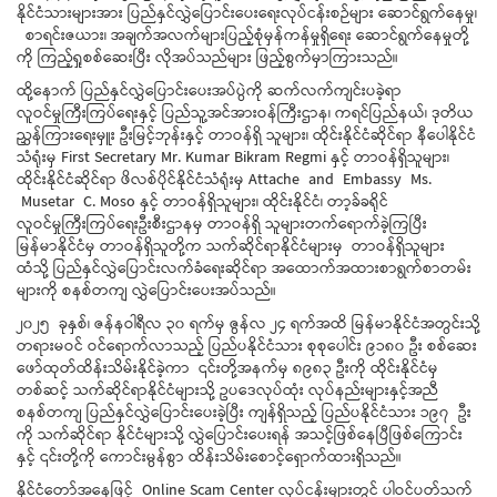
နိုင်ငံသားများအား ပြည်နှင်လွှဲပြောင်းပေးရေးလုပ်ငန်းစဉ်များ ဆောင်ရွက်နေမှု၊
စာရင်းဇယား၊ အချက်အလက်များပြည့်စုံမှန်ကန်မှုရှိရေး ဆောင်ရွက်နေမှုတို့
ကို ကြည့်ရှုစစ်ဆေးပြီး လိုအပ်သည်များ ဖြည့်စွက်မှာကြားသည်။
ထို့နောက် ပြည်နှင်လွှဲပြောင်းပေးအပ်ပွဲကို ဆက်လက်ကျင်းပခဲ့ရာ
လူဝင်မှုကြီးကြပ်ရေးနှင့် ပြည်သူ့အင်အားဝန်ကြီးဌာန၊ ကရင်ပြည်နယ်၊ ဒုတိယ
ညွှန်ကြားရေးမှူး ဦးမြင့်ဘုန်းနှင့် တာဝန်ရှိ သူများ၊ ထိုင်းနိုင်ငံဆိုင်ရာ နီပေါနိုင်ငံ
သံရုံးမှ First Secretary Mr. Kumar Bikram Regmi နှင့် တာဝန်ရှိသူများ၊
ထိုင်းနိုင်ငံဆိုင်ရာ ဖိလစ်ပိုင်နိုင်ငံသံရုံးမှ Attache and Embassy Ms.
Musetar C. Moso နှင့် တာဝန်ရှိသူများ၊ ထိုင်းနိုင်ငံ၊ တာ့ခ်ခရိုင်
လူဝင်မှုကြီးကြပ်ရေးဦးစီးဌာနမှ တာဝန်ရှိ သူများတက်ရောက်ခဲ့ကြပြီး
မြန်မာနိုင်ငံမှ တာဝန်ရှိသူတို့က သက်ဆိုင်ရာနိုင်ငံများမှ တာဝန်ရှိသူများ
ထံသို့ ပြည်နှင်လွှဲပြောင်းလက်ခံရေးဆိုင်ရာ အထောက်အထားစာရွက်စာတမ်း
များကို စနစ်တကျ လွှဲပြောင်းပေးအပ်သည်။
၂၀၂၅ ခုနှစ်၊ ဇန်နဝါရီလ ၃၀ ရက်မှ ဇွန်လ ၂၄ ရက်အထိ မြန်မာနိုင်ငံအတွင်းသို့
တရားမဝင် ဝင်ရောက်လာသည့် ပြည်ပနိုင်ငံသား စုစုပေါင်း ၉၁၈၀ ဦး စစ်ဆေး
ဖော်ထုတ်ထိန်းသိမ်းနိုင်ခဲ့ကာ ၎င်းတို့အနက်မှ ၈၉၈၃ ဦးကို ထိုင်းနိုင်ငံမှ
တစ်ဆင့် သက်ဆိုင်ရာနိုင်ငံများသို့ ဥပဒေလုပ်ထုံး လုပ်နည်းများနှင့်အညီ
စနစ်တကျ ပြည်နှင်လွှဲပြောင်းပေးခဲ့ပြီး ကျန်ရှိသည့် ပြည်ပနိုင်ငံသား ၁၉၇ ဦး
ကို သက်ဆိုင်ရာ နိုင်ငံများသို့ လွှဲပြောင်းပေးရန် အသင့်ဖြစ်နေပြီဖြစ်ကြောင်း
နှင့် ၎င်းတို့ကို ကောင်းမွန်စွာ ထိန်းသိမ်းစောင့်ရှောက်ထားရှိသည်။
နိုင်ငံတော်အနေဖြင့် Online Scam Center လုပ်ငန်းများတွင် ပါဝင်ပတ်သက်