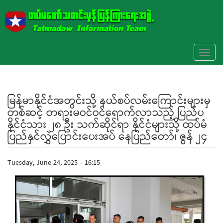
Skip to main content
Toggl
naviga
မြန်မာနိုင်ငံအတွင်းသို့ နယ်စပ်လမ်းကြောင်းများမှ
တစ်ဆင့် တရားမဝင်ဝင်ရောက်လာသည့် ပြည်ပ
နိုင်ငံသား ၂၈ ဦး သက်ဆိုင်ရာ နိုင်ငံများသို့ ထပ်မံ
ပြည်နှင်လွှဲပြောင်းပေးအပ် နေပြည်တော်၊ ဇွန် ၂၄
Tuesday, June 24, 2025 - 16:15