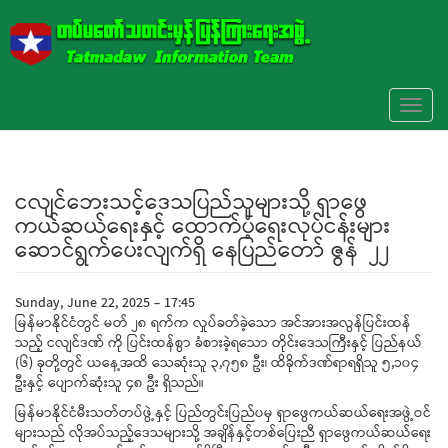
Skip to main content
Toggl
naviga
ငလျင်ဘေးသင့်ဒေသပြည်သူများသို့ ရှာဖွေ
ကယ်ဆယ်ရေးနှင့် ထောက်ပံ့ရေးလုပ်ငန်းများ
ဆောင်ရွက်ပေးလျက်ရှိ နေပြည်တော် ဇွန် ၂၂
Sunday, June 22, 2025 - 17:45
မြန်မာနိုင်ငံတွင် မတ် ၂၈ ရက်က လှုပ်ခတ်ခဲ့သော အင်အားအလွန်ပြင်းထန်
သည့် ငလျင်ဒဏ် ကို ပြင်းထန်စွာ ခံစားခဲ့ရသော တိုင်းဒေသကြီးနှင့် ပြည်နယ်
(၆) ခုတို့တွင် ယနေ့အထိ သေဆုံးသူ ၃,၇၅၈ ဦး၊ ထိခိုက်ဒဏ်ရာရရှိသူ ၅,၁၀၄
ဦးနှင့် ပျောက်ဆုံးသူ ၄၈ ဦး ရှိသည်။
မြန်မာနိုင်ငံမီးသတ်တပ်ဖွဲ့နှင့် ပြည်တွင်းပြည်ပမှ ရှာဖွေကယ်ဆယ်ရေးအဖွဲ့ဝင်
များသည် လိုအပ်သည့်ဒေသများသို့ အချိန်နှင့်တစ်ပြေးညီ ရှာဖွေကယ်ဆယ်ရေး