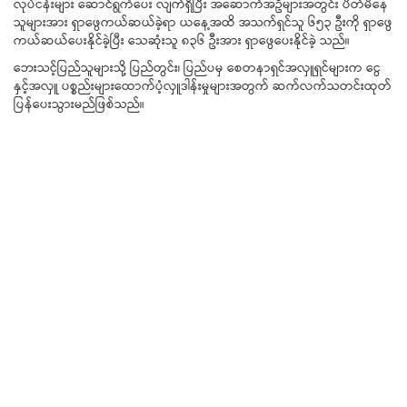
လုပ်ငန်းများ ဆောင်ရွက်ပေး လျက်ရှိပြီး အဆောက်အဦများအတွင်း ပိတ်မိနေ
သူများအား ရှာဖွေကယ်ဆယ်ခဲ့ရာ ယနေ့အထိ အသက်ရှင်သူ ၆၅၃ ဦးကို ရှာဖွေ
ကယ်ဆယ်ပေးနိုင်ခဲ့ပြီး သေဆုံးသူ ၈၃၆ ဦးအား ရှာဖွေပေးနိုင်ခဲ့ သည်။
ဘေးသင့်ပြည်သူများသို့ ပြည်တွင်း၊ ပြည်ပမှ စေတနာရှင်အလှူရှင်များက ငွေ
နှင့်အလှူ ပစ္စည်းများထောက်ပံ့လှူဒါန်းမှုများအတွက် ဆက်လက်သတင်းထုတ်
ပြန်ပေးသွားမည်ဖြစ်သည်။