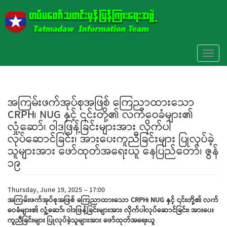
Skip to main content
Toggl
naviga
အကြမ်းဖက်အုပ်စုအဖြစ် ကြေညာထားသော
CRPH၊ NUG နှင့် ၎င်းတို့၏ လက်ဝေခံများ၏
လှုံ့ဆော်၊ ဝါဒဖြန့်ခြင်းများအား လိုက်ပါ
လုပ်ဆောင်ခြင်း၊ အားပေးကူညီခြင်းများ ပြုလုပ်ခဲ့
သူများအား ဖော်ထုတ်အရေးယူ နေပြည်တော်၊ ဇွန်
၁၉
Thursday, June 19, 2025 - 17:00
အကြမ်းဖက်အုပ်စုအဖြစ် ကြေညာထားသော
CRPH၊ NUG နှင့် ၎င်းတို့၏ လက်
ဝေခံများ၏ လှုံ့ဆော်၊ ဝါဒဖြန့်ခြင်းများအား လိုက်ပါလုပ်ဆောင်ခြင်း၊ အားပေး
ကူညီခြင်းများ ပြုလုပ်ခဲ့သူများအား ဖော်ထုတ်အရေးယူ