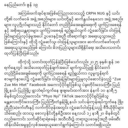
နေပြည်တော်၊ ဇွန် ၁၉
အကြမ်းဖက်အုပ်စုအဖြစ်ကြေညာထားသည့် CRPH၊ NUG နှင့် ယင်း
တို့၏ လက်ဝေခံ အဖွဲ့အစည်းများ၊ ယင်းတို့နှင့် ဆက်နွှယ်နေသော အဖွဲ့အစည်း
များ၊ လူပုဂ္ဂိုလ်များသည် နိုင်ငံတော် တည်ငြိမ်အေးချမ်းရေးကို ပျက်ပြားစေရန်
နှင့် အစိုးရယန္တရားများ ပျက်ပြားစေရန် ရည်ရွယ်လျက် လှုံ့ဆော်ခြင်း၊ ဝါဒဖြန့်
ခြင်းများပြုလုပ်ခဲ့မှုအပေါ် ဥပဒေနှင့်အညီ ထိရောက်စွာ အရေးယူသွားမည်
ဖြစ်ကြောင်းနှင့် ထိုသို့ လှုံ့ဆော်သူ၊ ဝါဒဖြန့်သူများအား ဆက်လက်ဖော်ထုတ်
အရေးယူသွားမည်ဖြစ် ကြောင်း မိဘပြည်သူများသိရှိနိုင်ရေး အသိပေးသတင်း
ထုတ်ပြန်ပြီးဖြစ်သည်။
ထိုကဲ့သို့ သတင်းထုတ်ပြန်ခဲ့ပြီးဖြစ်သော်လည်း ၂၀၂၅ ခုနှစ်၊ ဇွန် ၁၈
ရက်နေ့တွင် အသိပေးထုတ်ပြန်ချက်အပေါ် မျက်ကွယ်ပြု၍ နိုင်ငံတော်
တည်ငြိမ်အေးချမ်းရေးကို ပျက်ပြားစေရန် ရည်ရွယ်ကာ လူမှုကွန်ရက်
စာမျက်နှာပေါ်၌ လှုံ့ဆော်ခြင်း၊ ဝါဒဖြန့်ခြင်းများပြုမူလုပ်ဆောင်ခဲ့သည့် “Zue
Zue Min Htet” Facebook အကောင့်ပိုင်ရှင်ဖြစ်သူ ပဲခူးတိုင်းဒေသကြီး၊ ပြည်
မြို့နယ်၊ ပြည်မြို့၊ ရွာဘဲရပ်ကွက်နေ ဇူးဇူးမင်းထက်အား နံနက် ၁၀ နာရီ ၅
မိနစ်တွင်လည်းကောင်း၊ “Phyo Nyi” TikTok အကောင့်ပိုင်ရှင်ဖြစ်သူ
မန္တလေးတိုင်းဒေသကြီး၊ ပြည်ကြီးတံခွန်မြို့နယ်၊ သင်ပန်းကုန်းရပ်ကွက်နေ ဖြိုး
ညီညီ(ခ)ဖက်တီးနှင့် လက်ကိုင်ဖုန်းအတွင်း လှုံ့ဆော်ဝါဒဖြန့်သည့် ဗီဒီယိုဖိုင်များ
သိမ်းဆည်း ထားသူ စောလှနိုင်တို့နှစ်ဦးအား နေ့လယ် ၁၂ နာရီ ၂၀ မိနစ်တွင်
လည်းကောင်း သက်ဆိုင်ရာရဲစခန်း အသီးသီး၌ တရားဥပဒေနှင့်အညီ ဖမ်းဆီး
ထိန်းသိမ်းအမှုဖွင့်လှစ်အရေးယူဆောင်ရွက်ခဲ့ကြောင်း သတင်းရရှိသည်။