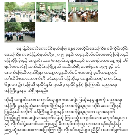
နေပြည်တော်ကောင်စီနယ်မြေ၊ မန္တလေးတိုင်းဒေသကြီး၊ စစ်ကိုင်းတိုင်း
ဒေသကြီး၊ ကချင်ပြည်နယ်တို့မှ ၂၀၂၅ ခုနှစ်၊ တက္ကသိုလ်ဝင်စာမေးပွဲ ပြန်လည်
ဖြေဆိုကြမည့် ကျောင်း သား/ကျောင်းသူများသည် စာမေးပွဲပထမနေ့ ဇွန် ၁၆
ရက်မှစတင်၍ သက်ဆိုင်ရာမြို့နယ် အသီးသီးရှိ စာစစ်ဌာန ၁၉၅ ခု၌ ဝင်
ရောက်ဖြေဆိုလျက်ရှိရာ ယနေ့တက္ကသိုလ်ဝင် စာမေးပွဲ ဒုတိယနေ့တွင်
အင်္ဂလိပ်စာဘာသာရပ်ကို ဝင်ရောက် ဖြေဆိုသူ ကျောင်းသား/ ကျောင်းသူ
၆၂၈၀၀ ဦး (ဖြေဆို ရာခိုင်နှုန်း ၉၈.၆၃ ရာခိုင်နှုန်း) ရှိကြောင်း ပညာရေး
ဝန်ကြီးဌာနမှ သိရှိ ရသည်။
ထိုသို့ ကျောင်းသား၊ ကျောင်းသူများ စာမေးပွဲဖြေဆိုနေမှုများကို ပညာရေး
ဝန်ကြီး ဌာနပြည်ထောင်စုဝန်ကြီးနှင့် တာဝန်ရှိသူများ၊ တိုင်းဒေသကြီးနှင့်
ပြည်နယ်အလိုက် ဝန်ကြီးချုပ်များနှင့် တာဝန်ရှိသူများက သွားရောက်
ကြည့်ရှု၍ စာမေးပွဲလာရောက်ဖြေဆို ကြသည့် ကျောင်းသား၊ ကျောင်းသူများ
နှင့် လိုက်ပါပို့ဆောင်ပေးကြသည့် မိဘအုပ်ထိန်းသူ များအား ရင်းရင်းနှီးနှီး
တွေ့ဆုံအားပေးစကားပြောကြားပြီး လိုအပ်သည်များ ညှိနှိုင်း ဆောင်ရွက်ပေး