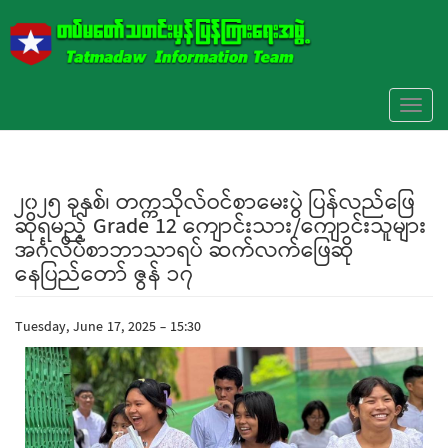
Skip to main content
Toggl
naviga
၂၀၂၅ ခုနှစ်၊ တက္ကသိုလ်ဝင်စာမေးပွဲ ပြန်လည်ဖြေ
ဆိုရမည့် Grade 12 ကျောင်းသား/ကျောင်းသူများ
အင်္ဂလိပ်စာဘာသာရပ် ဆက်လက်ဖြေဆို
နေပြည်တော် ဇွန် ၁၇
Tuesday, June 17, 2025 - 15:30