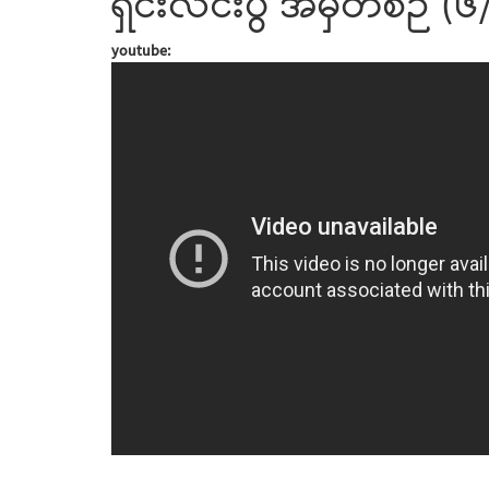
ရှင်းလင်းပွဲ အမှတ်စဉ် (
youtube: