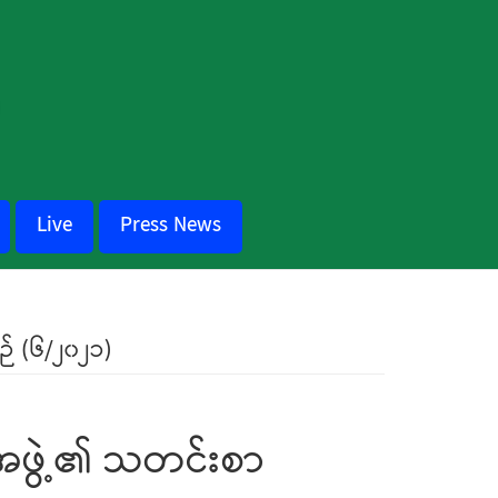
Live
Press News
ဉ် (၆/၂၀၂၁)
ေးအဖွဲ့၏ သတင်းစာ