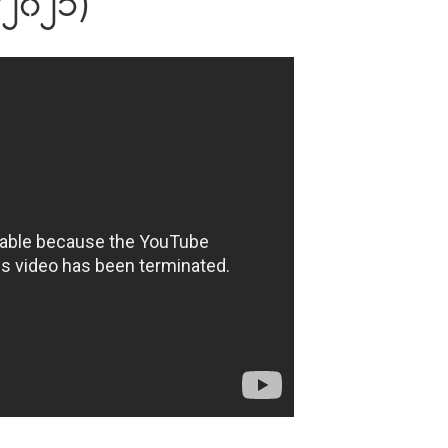
၆/၂၀၂၁)