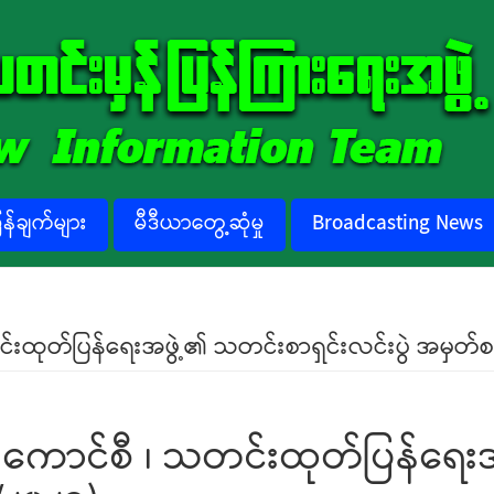
်ချက်များ
မီဒီယာတွေ့ဆုံမှု
Broadcasting News
သတင်းထုတ်ပြန်ရေးအဖွဲ့၏ သတင်းစာရှင်းလင်းပွဲ အမှတ်စ
ပ်ရေးကောင်စီ ၊ သတင်းထုတ်ပြန်ရ