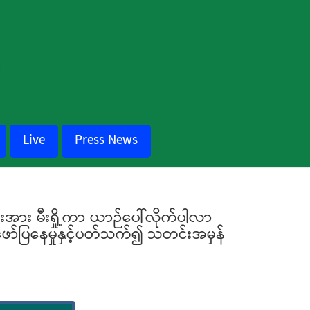
Live
Press News
းအား မီးရှို့ကာ ယာဉ်ပေါ်လိုက်ပါလာ
ဖော်ပြနေမှုနှင့်ပတ်သက်၍ သတင်းအမှန်