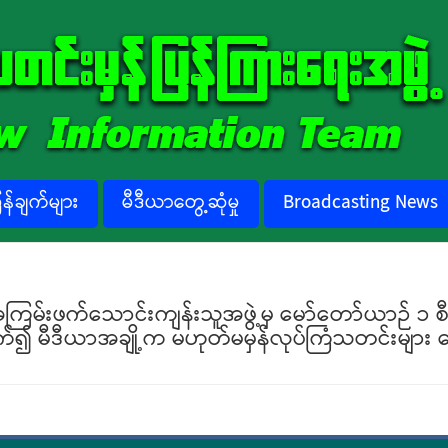
်ချက်များ
မီဒီယာတွေ့ဆုံမှု
Broadcasting News
 အကြမ်းဖက်သောင်းကျန်းသူအဖွဲ့မှ မော်တော်ယာဉ် ၁ စီ
်သက်၍ မီဒီယာအချို့က မဟုတ်မမှန်လုပ်ကြံသတင်းများ 