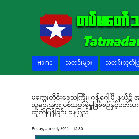
Skip to main content
Home
သတင်းများ
သတင်းထုတ်ပြန
မကွေးတိုင်းဒေသကြီး၊ ဂန့်ဂေါမြို့နယ်၌
သူများအား ပစ်သတ်ခဲ့မှုဖြစ်စဉ်နှင့်ပတ
ထုတ်ပြန်ခြင်း နေပြည်
Friday, June 4, 2021 - 15:30